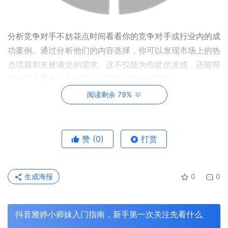
分析竞争对手不妨花点时间看看你的竞争对手或行业内的成
功案例。通过分析他们的内容选择，你可以发现市场上的热
点话题和未被满足的需求。这不仅能为你提供灵感，还能帮
助你避免重复已有内容，从而提供独特的视角。
阅读剩余 79%
利用工具进行数据分析在内容选题时，利用一些数据分析工
具可以帮助你做出更明智的决策。例如，GoogleTrends可
以查看某个话题的搜索热度，而社交媒体分析工具如
赞
(0)
打赏
Hootsuite或BuzzSumo则可以帮助你了解哪些类型的内容
最受欢迎。这些工具能为你提供数据支持，帮助你选择具有
潜在高流量的主题。
生成海报
0
0
抖音雅婷小师妹入门指南，新手第一次关注先看什么