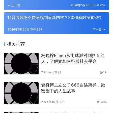
上一篇
2026年5月20日 下午2:52
抖音芳姨怎么快速找到最新内容？2026省时搜索3招
2026年5月20日 下午2:57
下一篇
相关推荐
杨晚柠Eileen从街球派对到抖音红
人，了解她如何征服社交平台
2025年9月6日
14
健身博主左公子666自述离异，微
密圈中的人生故事
保持多样性一个成功的内容策划不仅仅依赖于单一类型的内
2024年10月16日
306
容。保持内容的多样性，可以满足不同受众的不同需求。例
如，你可以拥有文字文章、视频教程、播客、图文并茂的信