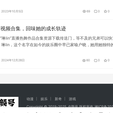
2023年10月5日
69
0
0
早期视频合集，回味她的成长轨迹
”琳lin”直播热舞作品合集资源下载传送门，等不及的兄弟可以快
 琳lin，这个名字在如今的娱乐圈中早已家喻户晓，她用她独特
努力，从一个普通女孩蜕变成了全能偶像。对于琳lin的粉丝来
台上的闪耀明星，更是心灵深处的偶像和榜样。而她的成长过程
2024年12月28日
60
0
0
挑战、努力与坚持的精彩故事。 回顾琳l…
动漫
娱乐
新奇
游戏
Copyright © 2019-2025 夕颜号 版权所有
湘ICP备202