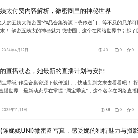
姨太付费内容解析，微密圈里的神秘世界
迷人的五姨太微密圈”作品合集资源下载传送门，等不及的兄弟可
末！ 解密五姨太的神秘魅力 微密圈，这个在网络世界中引起了
，为人们提供了一个分享独特见解、交流经验心得的场所。而在
种各样内容的平台中，五姨太的付费内容无疑是最受瞩目的。她
2024年4月12日
431
0
0
角和深度的思考，吸引了大批粉丝，成为了微密圈的一颗璀璨明
太的付…
的直播动态，她最新的直播计划与安排
周宝乖崽”作品合集资源下载传送门，快速划到文末去看看吧！ 
”直播世界：最新动态尽在掌握 “周宝乖崽”，这个名字在网络直播
炙手可热。以其真诚、亲切且才华横溢的直播风格，吸引了大量
从早期的简单直播起步，到如今拥有庞大粉丝基础的多平台主播
2025年11月1日
36
0
0
腻的表达和丰富的内容打动了无数观众。 最近“…
(陈妮妮UNI)微密圈写真，感受妮的独特魅力与摄