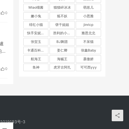
Miao喵酱
猫猫碎冰冰
萌崽儿
0
嫩小兔
狐不妖
小恩雅
绯红小猫
饼干姐姐
jinricp
快手安妮朵朵
胜利的小生活
雅恩北北
张贺玉
BJ舞团
不呆猫
速
的才
卡通百科老王
姜仁卿
张鑫Baby
说，
航海王
海贼王
聂傲娇
，
鱼神
虎牙古阿扎
可可西yyy
0
1019193号-3