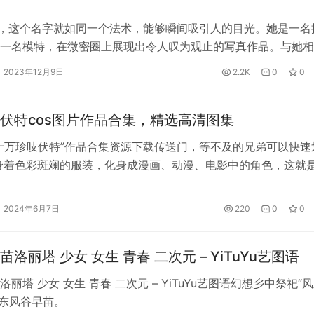
I，这个名字就如同一个法术，能够瞬间吸引人的目光。她是一名
一名模特，在微密圈上展现出令人叹为观止的写真作品。与她相
发现了一只独特的老虎，充满了野性、力量和魅力。在她的镜头
2023年12月9日
2.2K
0
0
瞬间都变得生动而有力。她的作品不仅仅是照片，更是一种艺术
感受到了摄影艺术的美妙。 陈妮妮UNI的写真作品中，充满了
伏特cos图片作品合集，精选高清图集
的眼神中…
十万珍吱伏特”作品合集资源下载传送门，等不及的兄弟可以快速
身着色彩斑斓的服装，化身成漫画、动漫、电影中的角色，这就
ay——一种充满激情和创意的表演艺术。在这个精彩的世界里，有着
他们通常拥有出色的外貌和时尚风格，内容包括时尚搭配、美妆
splay的玩家，他们用心制作每一个细节，为了将角色的精髓展现
2024年6月7日
220
0
0
博主的视频常常充满了时尚元素和潮流信息，这使他们在国际市
而《十万珍吱伏特Cos图片作品合集》正是…
洛丽塔 少女 女生 青春 二次元 – YiTuYu艺图语
丽塔 少女 女生 青春 二次元 – YiTuYu艺图语幻想乡中祭祀“
-东风谷早苗。