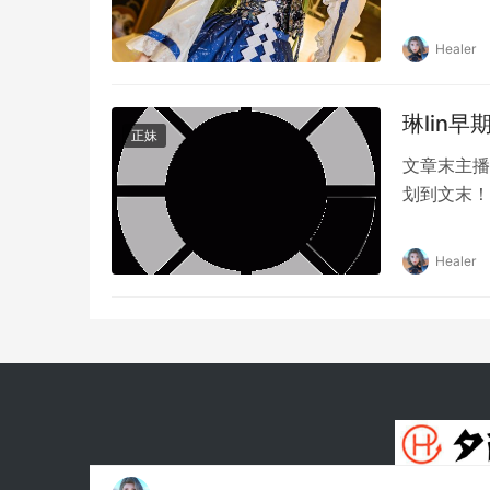
Healer
琳lin
正妹
文章末主播
划到文末！
华和不懈的
她不仅是舞
Healer
也是充满了