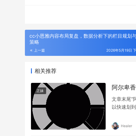
容深受本土观众的喜爱。
cc小恩雅内容布局复盘，数据分析下的栏目规划
策略
上一篇
2026年5月19日 下
相关推荐
阿尔卑香
正妹
文章末尾”
以快速划到
其是涉及到
格，成为了
Healer
只是单纯喜