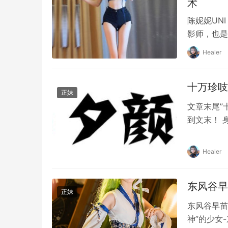
术
陈妮妮UN
影师，也是
遇，就如同
Healer
下，每一个
表达，让人
十万珍吱
的魅力。她
正妹
文章末尾”
到文末！ 
Cospl
相比之下，韩系博主的粉丝基础则更具国际化。
数热爱Co
Healer
程、生活方式等，深受全球年轻人的喜爱。韩系
淋漓尽致。
具有很强的吸引力。
东风谷早苗
正妹
东风谷早苗洛
神”的少女