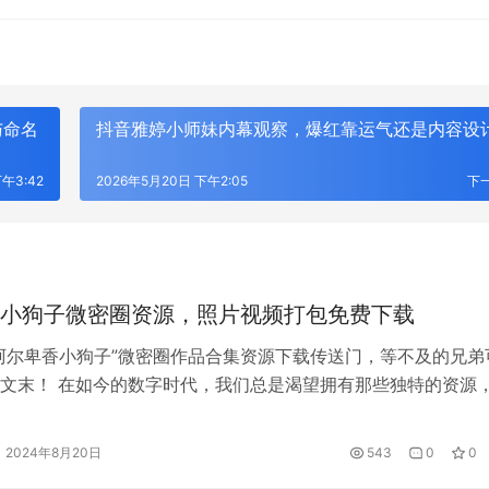
与命名
抖音雅婷小师妹内幕观察，爆红靠运气还是内容设
午3:42
2026年5月20日 下午2:05
下
小狗子微密圈资源，照片视频打包免费下载
阿尔卑香小狗子”微密圈作品合集资源下载传送门，等不及的兄弟
文末！ 在如今的数字时代，我们总是渴望拥有那些独特的资源
我们钟爱的宠物时。阿尔卑香小狗子以其可爱的外表和俏皮的性
不少人心目中的宠物明星。如果你是阿尔卑香小狗子的粉丝，或
2024年8月20日
543
0
0
欢这些小家伙，那么你一定不愿错过我们精心准备的资源包…