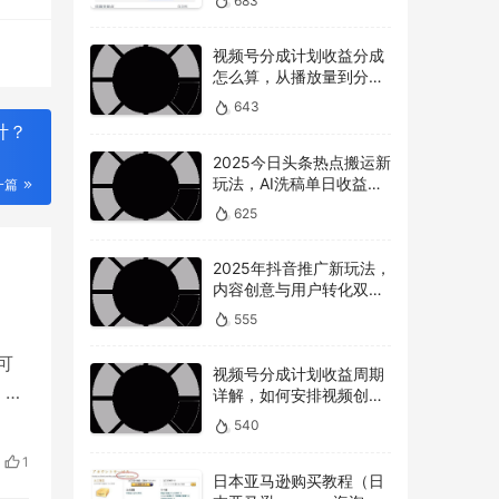
683
视频号分成计划收益分成
怎么算，从播放量到分成
的全解读
643
计？
2025今日头条热点搬运新
玩法，AI洗稿单日收益
一篇
300+技巧
625
2025年抖音推广新玩法，
内容创意与用户转化双提
升
555
可
视频号分成计划收益周期
，尤
详解，如何安排视频创作
和提现时间？
540
者
1
日本亚马逊购买教程（日