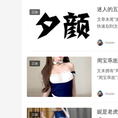
迷人的五
正妹
文章末尾“
快速划到文
轰动的平台
个充满了各
Healer
其独特的视
珠。 五姨
周宝乖崽
正妹
文末拥有”
“周宝乖崽
中逐渐变得
丝的关注。
Healer
乖崽用她细
妮是老虎
正妹