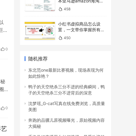
本亚马逊amazon海淘下
单教程攻略）
458
以
小红书虚拟商品怎么设
巨大
置，一文带你掌握所有操
作
这
450
以
0
随机推荐
东北范one最新比赛视频，现场表现为何
如此惊艳？
探秘
鸭子的天空绝杀三分不进的经典瞬间，鸭
圈
子的天空绝杀三分不进背后的深意
粉
沈梦瑶_G-cat写真在线免费浏览，高质量
，
0
美图
奔跑的品骡儿原视频曝光，原始视频内容
大揭秘
影艺