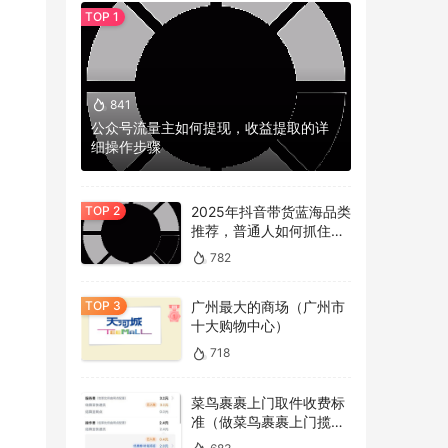
841
公众号流量主如何提现，收益提取的详
细操作步骤
2025年抖音带货蓝海品类
推荐，普通人如何抓住冷
门机会？
782
广州最大的商场（广州市
十大购物中心）
718
从搞
菜鸟裹裹上门取件收费标
准（做菜鸟裹裹上门揽件
的内
的看过来）