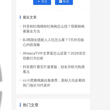
关注
私信
最近文章
抖音粉红喵喵粉红袍袍怎么找？双昵称检
索最全方法
BJ韩国女团新人入坑怎么看？7天补完核
心内容攻略
AfreecaTV中文界面怎么设置？2026语言
切换行为分析
抖音鹿吖鹿宝吖速查版，别名关联与热搜
看点
cc小恩雅视频合集推荐，新粉入坑必看的
热门场次与代表作
热门文章