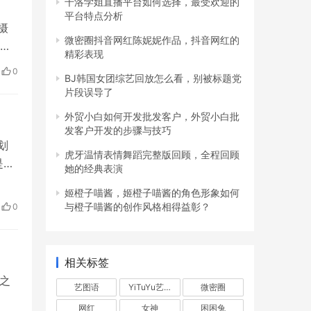
千洛学姐直播平台如何选择，最受欢迎的
平台特点分析
摄
微密圈抖音网红陈妮妮作品，抖音网红的
精彩表现
0
BJ韩国女团综艺回放怎么看，别被标题党
的
片段误导了
独特
外贸小白如何开发批发客户，外贸小白批
发客户开发的步骤与技巧
划
虎牙温情表情舞蹈完整版回顾，全程回顾
是
她的经典表演
无
教
姬橙子喵酱，姬橙子喵酱的角色形象如何
得
与橙子喵酱的创作风格相得益彰？
0
场上
相关标签
风之
艺图语
YiTuYu艺图语
微密圈
网红
女神
困困兔