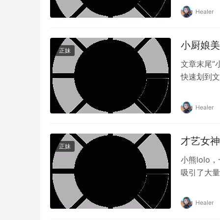
滴，见证彼
Healer
界，让我们
小厨娘美
正妹
文章末尾”
快速划到文
络红人已经
目，他们以
Healer
体中，小厨
才艺女神
正妹
小熊lol
吸引了大量
如何在抖音
传送门，更多
Healer
抖音上备受