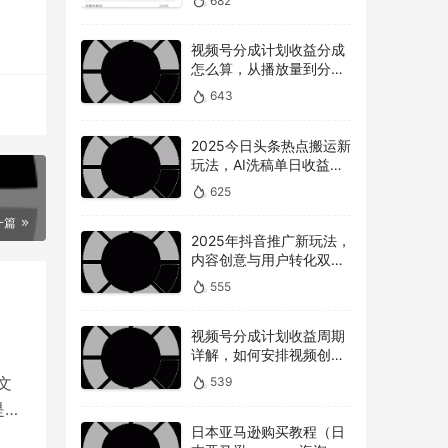
682
视频号分成计划收益分成
怎么算，从播放量到分成
的全解读
643
2025今日头条热点搬运新
玩法，AI洗稿单日收益
300+技巧
625
一篇
2025年抖音推广新玩法，
即使
内容创意与用户转化双提
的关
升
555
知道
视频号分成计划收益周期
详解，如何安排视频创作
和提现时间？
文
539
是美
日本亚马逊购买教程（日