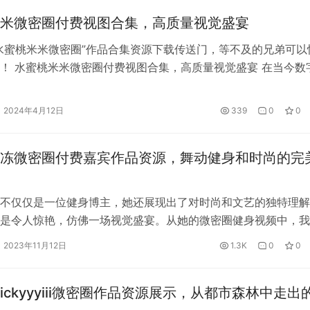
米微密圈付费视图合集，高质量视觉盛宴
水蜜桃米米微密圈”作品合集资源下载传送门，等不及的兄弟可以
！ 水蜜桃米米微密圈付费视图合集，高质量视觉盛宴 在当今数
社交网络时代，分享和交流已经成为人们日常生活中的重要组成
米米微密圈应运而生，为广大用户提供了一个优质的视觉分享平
2024年4月12日
339
0
0
子不同于传统社交媒体，它汇聚了一批优秀的视觉创作者，提供
费视图…
冻微密圈付费嘉宾作品资源，舞动健身和时尚的完
不仅仅是一位健身博主，她还展现出了对时尚和文艺的独特理解
是令人惊艳，仿佛一场视觉盛宴。从她的微密圈健身视频中，我
到她对健康的热情，还能被她带来的正能量所感染。让我们一同
2023年11月12日
1.3K
0
0
，感受健康和时尚的完美结合。 小玉吃果冻微密圈作品集地址
击传送门，更多COSER邀您一起欣赏更精彩的COSPLAY！~ 小
vickyyyiii微密圈作品资源展示，从都市森林中走出