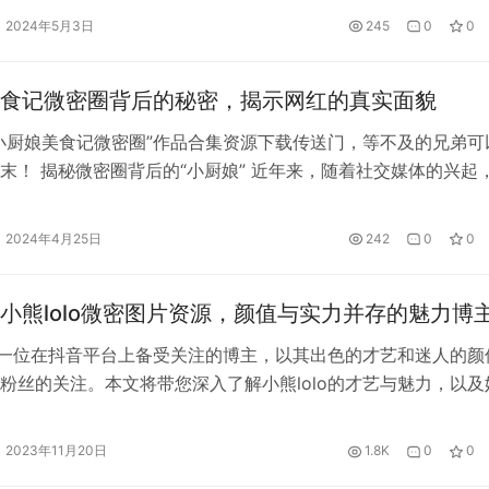
此的成长与进步。今天，我带着您一同走进微密圈的精品写真世
2024年5月3日
245
0
0
共同领略美图带来的愉悦与感动。 微密圈的精品写真不仅是…
食记微密圈背后的秘密，揭示网红的真实面貌
小厨娘美食记微密圈”作品合集资源下载传送门，等不及的兄弟可
末！ 揭秘微密圈背后的“小厨娘” 近年来，随着社交媒体的兴起
成为了一个备受关注的群体。在这个群体中，美食博主尤其引人
精美的照片和视频，吸引了大量的粉丝和关注。而在这个庞大的
2024年4月25日
242
0
0
娘无疑是一个耀眼的存在。 小厨娘，以其精湛的烹…
小熊lolo微密图片资源，颜值与实力并存的魅力博
o，一位在抖音平台上备受关注的博主，以其出色的才艺和迷人的颜
粉丝的关注。本文将带您深入了解小熊lolo的才艺与魅力，以及
上展现出自己的个性与实力。 微密圈作品集地址：传送门 ♠点
COSER邀您一起欣赏更精彩的COSPLAY！~ 小熊lolo是一位
2023年11月20日
1.8K
0
0
欢迎的博主，她以其出色的才艺和迷人的颜值吸引了大量…