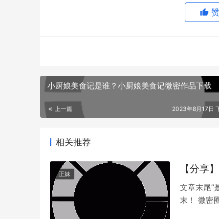
小厨娘美食记是谁？小厨娘美食记微密作品下载
上一篇
2023年8月17日 
有人说，距离能够增添美感，透过照片默默地欣
你不动一下，这种神情也足以抓住人的心，但一
相关推荐
注。这和之前分享的很多网络红人的表现方式不
你更喜欢哪一种，或者是两者都喜欢，小编就都
【分享】
正妹
文章末尾”
末！ 微密
丽与梦想的