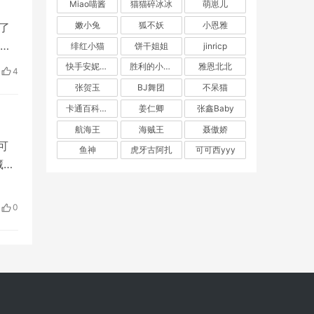
Miao喵酱
猫猫碎冰冰
萌崽儿
嫩小兔
狐不妖
小恩雅
满了
晚
绯红小猫
饼干姐姐
jinricp
印
到
快手安妮朵朵
胜利的小生活
雅恩北北
认
4
R邀
张贺玉
BJ舞团
不呆猫
卡通百科老王
姜仁卿
张鑫Baby
航海王
海贼王
聂傲娇
可
鱼神
虎牙古阿扎
可可西yyy
藏在
则
的
0
让我