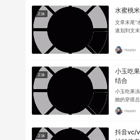
水蜜桃米
正妹
文章末尾“
速划到文末
快速发展的
分。水蜜桃
Healer
台。这个圈
心策划的付
小玉吃果
正妹
结合
小玉吃果冻
她的穿搭总
不仅能感受
Healer
进她的生活
送门 ♠点
抖音vc/
果…
正妹