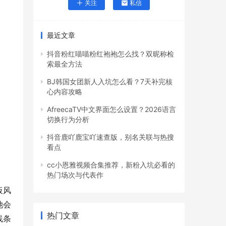
关注
私信
最近文章
抖音粉红喵喵粉红袍袍怎么找？双昵称检
索最全方法
BJ韩国女团新人入坑怎么看？7天补完核
心内容攻略
AfreecaTV中文界面怎么设置？2026语言
切换行为分析
抖音鹿吖鹿宝吖速查版，别名关联与热搜
看点
cc小恩雅视频合集推荐，新粉入坑必看的
热门场次与代表作
板风
她会
热门文章
线条