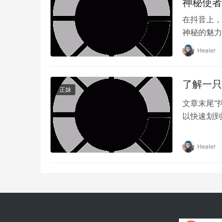
神秘使者
在抖音上，有
神秘的魅力
尤其是在微信小圈子中最受欢迎的系列作品，其
的诗。在这
象。常有人言：“我不介意美丽，只是担心你不
Healer
她的神秘魅
出你。”
您一起欣赏
了解一只
正妹
文章末尾“
文章最后一张图片有作品集传送门，
以快速划到
大草原深处
是这片土地
Healer
所思所想，
们来揭开霸