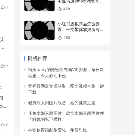
本亚马逊amazon海淘下
单教程攻略）
0
458
小红书虚拟商品怎么设
置，一文带你掌握所有操
作
450
以
，网
注
随机推荐
群
0
梅美baby的微密圈专属VIP资源，每日新
动态，令人心动不已
主
萱福晋网盘资源获取，图文视频合集一键
下载
值
健身刘太阳图片欣赏，她的健美之路
她
击
斗鱼米娜素颜图片，欣赏米娜素颜照片并
了解她的私下模样
在
0
林软软舞蹈配乐变化，年份对比