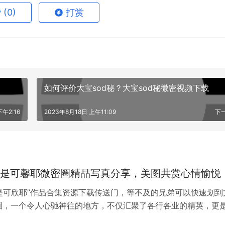
赞
(0)
打赏
如何评价大宝sod秘？大宝sod秘微密视频下载
下午2:16
2023年8月18日 上午11:09
下
赏，也是一种美妙的享受。这种冷静而独特的神情，让人着迷。
旦开始动起来，就会展现出丰富多彩的情感，引导了一大批粉丝
同，有些人直接通过萌态来吸引注意，而有些人则是间接的。不
喜欢哈哈。
是可馨耶微密圈精品写真分享，美图共赏心情愉悦
是可欣耶”作品合集资源下载传送门，等不及的兄弟可以快速划到
圈，一个令人心驰神往的地方，不仅汇聚了各行各业的精英，更
交汇处。在这个充满活力和创意的社区里，我们分享着生活的点