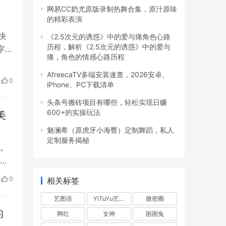
网易CC奶尤原版录制热舞合集，原汁原味
的精彩表演
快
《2.5次元的诱惑》中的爱与痛角色心路
历程，解析《2.5次元的诱惑》中的爱与
字化
痛，角色的情感心路历程
部
AfreecaTV多端安装速查，2026安卓、
0
iPhone、PC下载清单
精
头条号搬砖项目有哪些，轻松实现日赚
600+的实操玩法
美
魅澜希（原虎牙小海臀）定制舞蹈，私人
定制服务揭秘
。
们
走
0
相关标签
：传
玉吃
艺图语
YiTuYu艺图语
微密圈
的
网红
女神
困困兔