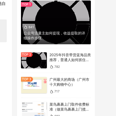
她自
841
公众号流量主如何提现，收益提取的详
细操作步骤
2025年抖音带货蓝海品类
推荐，普通人如何抓住冷
门机会？
782
广州最大的商场（广州市
十大购物中心）
717
菜鸟裹裹上门取件收费标
准（做菜鸟裹裹上门揽件
的看过来）