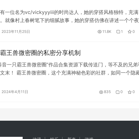
一位名为vc/vickyyyiii的时尚达人，她的穿搭风格独特，充
。就像村上春树笔下的细腻故事，她的穿搭仿佛在讲述一个个夜
图册的精美程度无与伦比，炯炯有神的眼睛给人以极具表现力的
篇文章中，我们将为你详细介绍她的穿搭和故事，让你也能感受
够美，我也不怕麻烦，只要你足够出色，我一定能够在众多人中辨
2023年11月25日
11.8K
1
0
力。 vc微密圈作品集地址：传送门 ♠点击传送门，更多COSE
更精彩的COSPLAY！~ 那天，她穿着一件黑色的薄…
霸王兽微密圈的私密分享机制
抖音一只霸王兽微密圈”作品合集资源下载传送门，等不及的兄弟
等不及的兄弟可以快速划到文末！
文末！ 霸王兽微密圈，这个充满神秘色彩的社群，如同一个隐
的独特生态，吸引着无数探索者前来探寻。而其私密分享机制，
上最珍贵的宝藏之一。在这个微密圈中，人们不仅能够分享他们
2024年4月11日
835
0
0
更能够倾听到别人的心声，建立起一种超越表面的深刻联系。 
王兽…