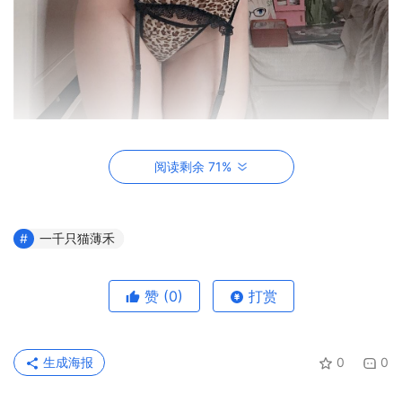
文章最后一张图片有作品集传送门，等不及的兄
阅读剩余 71%
弟可以快速划到文末！
一千只猫薄禾
某一部作品中的她身穿一件黑白相间的连衣裙，色彩上的冲
撞给人的感觉就像是沾染了牛奶的奥利奥，毫无疑问身穿这
一身服饰的一只猫薄禾要比奥利奥更具有诱惑力。只见她一
赞
(0)
打赏
只手捧着盘子，另一只手则提起宽大的裙摆，于是矜持的气
息便也就扑面而来了，虽然扮演的角色是仆从，但她矜持优
生成海报
0
0
雅的气质仿佛就像是在水中漫步的天鹅。宽松的连衣裙宛如
一道巨大的帘子，将她丰润傲人的身材给遮掩住了，即便如