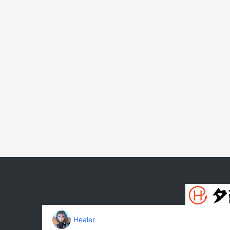
印象中最熟悉的还是身穿一身黑色胶衣的她，为了
时间认不出来这是她，不过这套黑色胶衣能在各位
功，带着些许反光的黑色胶衣，成为了这部作品的
地板手扶栏杆的姿势散发着妩媚的气质，侧着头
Healer