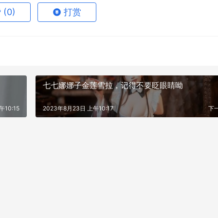
赞
(0)
打赏
七七娜娜子金莲雪拉，记得不要眨眼睛呦
等不及的兄弟可以快速划到文末！
午10:15
2023年8月23日 上午10:17
下
袍，紫色发色的刘海略微盖住了她的眼眸，但还是能通过缝隙偷
开的双唇，在旗袍的映衬下大长腿的优势便在此时此刻展示出来
身材竟格外般配。