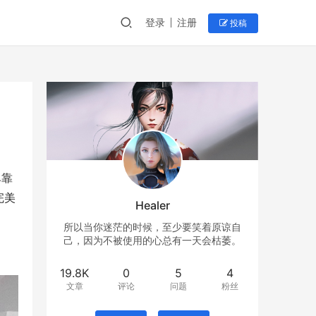
登录
注册
投稿
单靠
完美
Healer
所以当你迷茫的时候，至少要笑着原谅自
己，因为不被使用的心总有一天会枯萎。
19.8K
0
5
4
文章
评论
问题
粉丝