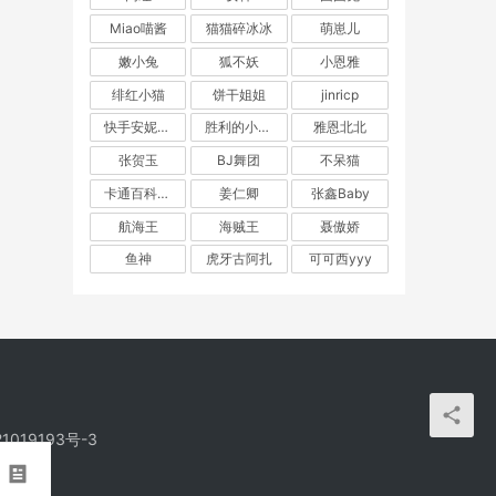
Miao喵酱
猫猫碎冰冰
萌崽儿
嫩小兔
狐不妖
小恩雅
绯红小猫
饼干姐姐
jinricp
快手安妮朵朵
胜利的小生活
雅恩北北
张贺玉
BJ舞团
不呆猫
人一
卡通百科老王
姜仁卿
张鑫Baby
的成
航海王
海贼王
聂傲娇
跪在
鱼神
虎牙古阿扎
可可西yyy
1019193号-3