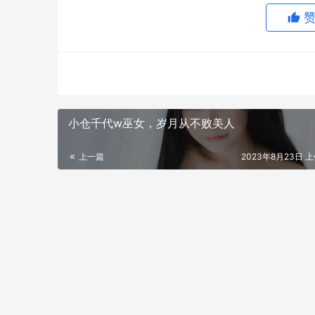
小仓千代w巫女，岁月从不败美人
文章最后一张图片有作品集传送门，
上一篇
2023年8月23日 上
就比如她在某一部作品中身穿的一件紫色碎花旗
她两只水汪汪的大眼，高挑的鼻梁下方是微微张
一双白晳的手臂呈双手环抱样和这副阿娜多姿的