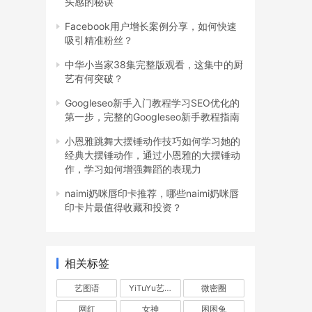
头感的秘诀
Facebook用户增长案例分享，如何快速
吸引精准粉丝？
中华小当家38集完整版观看，这集中的厨
艺有何突破？
Googleseo新手入门教程学习SEO优化的
第一步，完整的Googleseo新手教程指南
小恩雅跳舞大摆锤动作技巧如何学习她的
经典大摆锤动作，通过小恩雅的大摆锤动
作，学习如何增强舞蹈的表现力
naimi奶咪唇印卡推荐，哪些naimi奶咪唇
印卡片最值得收藏和投资？
相关标签
艺图语
YiTuYu艺图语
微密圈
网红
女神
困困兔