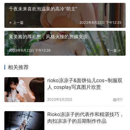
千夜未来喜欢泡温泉的高冷“萌主”
上一篇
2023年8月22日 下午12:25
夏美酱的厚礼蟹，风格火辣的娇媚女孩
2023年8月22日 下午12:26
下一篇
相关推荐
rioko凉凉子&面饼仙儿cos~制服双
人 cosplay写真图片欣赏
rioko凉凉子的装扮风格非常多样，不仅仅是只局限于对二
2023年5月25日
611
次元角色的装扮，她非常乐于分享她在生活中的角色和造
型，个人认为她在生活中的一些创造和摄影上面的展现要比
Rioko凉凉子的代表作和精湛技巧，
肉扣凉凉子的后期制作作品
单纯的二次元装扮更加吸引人眼球，因为根觉得她的长相非