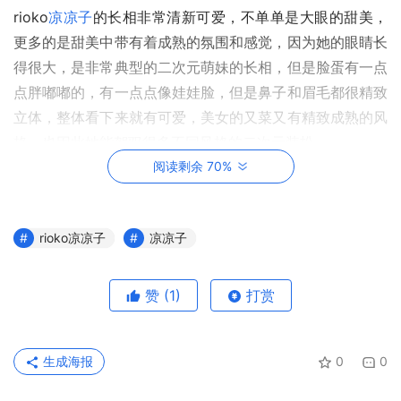
rioko
凉凉子
的长相非常清新可爱，不单单是大眼的甜美，
更多的是甜美中带有着成熟的氛围和感觉，因为她的眼睛长
得很大，是非常典型的二次元萌妹的长相，但是脸蛋有一点
点胖嘟嘟的，有一点点像娃娃脸，但是鼻子和眉毛都很精致
立体，整体看下来就有可爱，美女的又菜又有精致成熟的风
格，也因此她能驾驭很多不同风格的二次元装扮。
阅读剩余 70%
rioko凉凉子
凉凉子
赞
(1)
打赏
生成海报
0
0