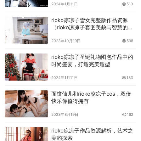
常适合平时生活中见到的邻家大姐姐，所以搭配上平时生活
2024年1月11日
513
的妆容和服装，显得非常自然，就是这种自然而然的温柔感
给粉丝的感觉非常的平易近人，并且非常的好看舒服，在搭
rioko凉凉子雪女完整版作品资源
配上她平时的一些穿搭，看得出来她的时尚感非常强，无论
（rioko凉凉子套图美貌与智慧的女
神）
是平生活的穿搭，还是二次元妆造角色的衣服的穿搭，都非
2023年10月19日
598
常的有讲究，尤其是平时生活衣服的穿搭，都非常的有时尚
感。
rioko凉凉子圣诞礼物图包作品中的
时尚盛宴，打造完美造型
2024年1月11日
183
面饼仙儿和rioko凉凉子cos，双倍
快乐你值得拥有
2023年8月19日
162
rioko凉凉子作品资源解析，艺术之
美的探索