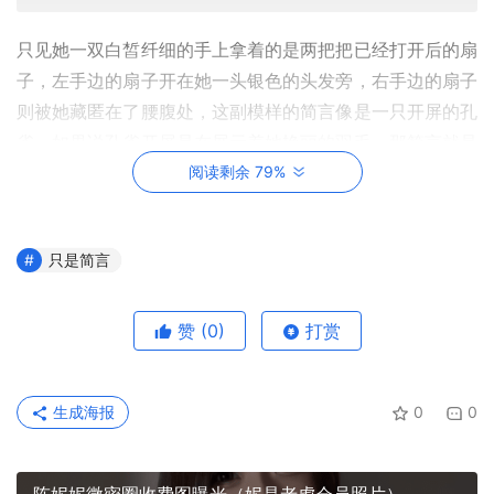
只见她一双白皙纤细的手上拿着的是两把把已经打开后的扇
子，左手边的扇子开在她一头银色的头发旁，右手边的扇子
则被她藏匿在了腰腹处，这副模样的简言像是一只开屏的孔
雀，如果说孔雀开屏是在展示着她艳丽的羽毛，那简言就是
在将她养眼的身体线条通过这种方式展示的淋漓尽致。
阅读剩余 79%
只是简言
赞
(0)
打赏
生成海报
0
0