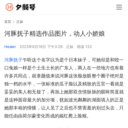
首页
正妹
河豚抚子精选作品图片，动人小娇娘
Healer
2023年8月19日 下午3:28
正妹
阅读 133
河豚抚子
乍听这个名字以为是个日本妹子，可她却是和咬一
口兔娘一样是个土生土长的广东人，两人在一些地方也有着
许多共同点，就拿颜值来说河豚这张脸放眼整个圈子绝对是
独一档的水平，一张标准的瓜子脸以及精致的五官一看就是
妥妥的美人相无疑了，再加上她那双含情脉脉的眼眸简直就
是这种面容最大的加分项，犹如波光粼粼的湖面填入的正是
她那丰裕的情愫，让人见了之后也不禁害羞的别过头去，只
能任由由荷尔蒙变化而成的嫣红爬上脸颊。