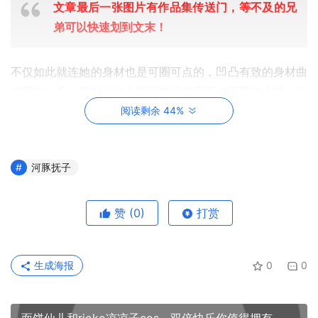
文章最后一张图片有作品集传送门，等不及的兄
弟可以快速划到文末！
不仅如此就连她的身材也是可圈可点的，凹凸有致的身材曲
线宛如山丘一遍对比婉儿别闹也是丝毫不占下风的水准，这
标志的梨形身材简直就是皮皮奶的翻版，并且她的身躯内好
阅读剩余 44%
似蕴藏了一块拥有巨大引力的磁石般，即便只是轻轻的在她
的身上瞥一眼就瞬间将人的视线给吸附住了，只能看着她充
河豚抚子
满诱惑力的胴体光有流口水的份，有着如此傲人的身材曲线
作为基础也令她拥有了匹配更多不同风格服饰的自信，各种
五花八门不同款式的服装更是频频上身，但在她的作品中你
赞
(0)
打赏
可以发现这些服饰的特点都无一例外是风格偏清凉的，貌似
也只有这类风格的服饰能够最大化的将她的身材优势给毫无
生成海报
0
0
保留的展示在镜头前，靠着这具充满年轻活力的躯体也让她
揽获了不少网友的芳心。