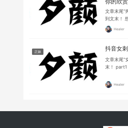
你的欣赏
文章末尾”
到文末！ 
活力和创意
Healer
里，我们汇
滴，用心分
抖音女刺
正妹
文章末尾”
末！ pa
与魅力的女
现出令人叹
Healer
禁为之倾倒