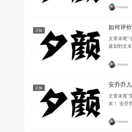
一场身心的
Healer
在纯净的美
如何评价
正妹
文章末尾”
速划到文末
限于味觉的
象力的时代
Healer
视觉盛宴与
安乔乔儿
正妹
文章末尾”
末！ 安乔
同一场精心
一个充满诱
Healer
是诱惑的化