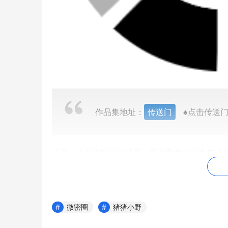
作品集地址：
传送门
♠点击传送门，
这是一个非常特别的社区，里面聚集了很多有才
写诗和唱歌都受到了其他社区成员的欣赏和赞赏
在微密圈里，小野还结识了很多有趣的人，他们
里得到了更好的发挥，她的作品也越来越受到关
微密圈
猪猪小野