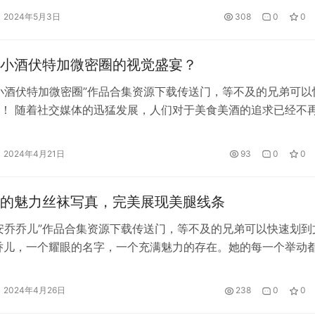
盛宴。走进这个微密圈，仿佛进入了一个童话般的世界，让人沉
2024年5月3日
308
0
0
好之中。 “海豚baby微密圈”以其独特…
小酒伏特加微密圈的视觉盛宴？
小酒伏特加微密圈”作品合集资源下载传送门，等不及的兄弟可以
！ 随着社交媒体的迅猛发展，人们对于美食美酒的追求已经不
享受，视觉盛宴成为了餐桌上的另一道风景。在这个充满创意和
，小酒伏特加微密圈以其独特的品牌理念和精致的产品，成功地
2024年4月21日
93
0
0
品酒体验完美结合，为消费者带来了前所未有的品味享受…
的魅力丝袜写真，完美展现美腿线条
安乔乔儿”作品合集资源下载传送门，等不及的兄弟可以快速划到
乔儿，一个耀眼的名字，一个充满魅力的存在。她的每一个举动
编排的表演，吸引着所有人的目光。而这一次，她将带领我们进
惑与神秘的世界——丝袜写真的境界。 丝袜，是女性魅力的象
2024年4月26日
238
0
0
身。而安乔乔儿，将丝袜的魅力发挥到了极致。在她的…