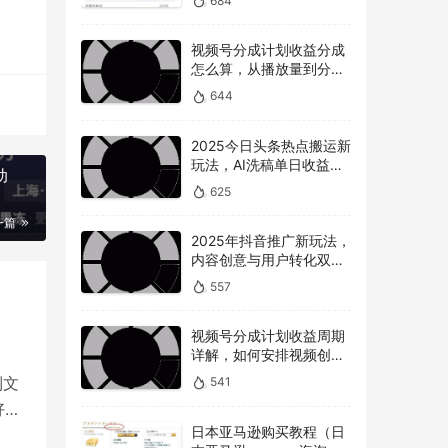
684
视频号分成计划收益分成
怎么算，从播放量到分成
的全解读
644
2025今日头条热点搬运新
玩法，AI洗稿单日收益
动
300+技巧
625
一篇
2025年抖音推广新玩法，
内容创意与用户转化双提
升
557
视频号分成计划收益周期
详解，如何安排视频创作
和提现时间？
到文
541
好。
日本亚马逊购买教程（日
来了