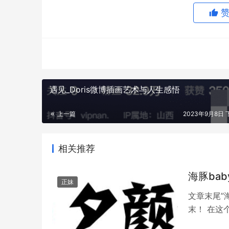
遇见_Doris微博插画艺术与人生感悟
上一篇
2023年9月8日 下
相关推荐
海豚ba
正妹
文章末尾”
末！ 在这
而“海豚b