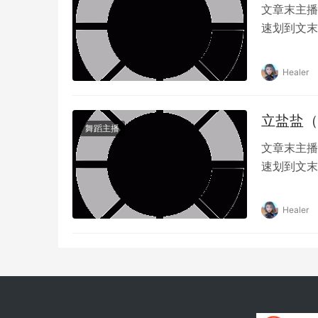
文章末主播
速划到文末
引发轩然大
友纷纷表达
Healer
事件的起因
立盐盐（
舞蹈主播
文章末主播
速划到文末
越来越多的
颗闪亮的明
Healer
度解读、生