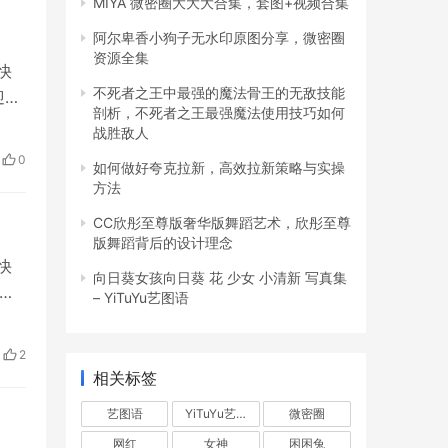
MIYA 微密圈大大大合集，套图+视频合集
心头
阿尔卑香小狗子无水印原图分享，微密圈
资源全集
快
特见
不死者之王中最强的魔法骨王的无敌技能
迎的
剖析，不死者之王最强魔法使用技巧如何
们更
响
战胜敌人
你是
，
0
如何做好夸克拉新，高效拉新策略与实操
方法
CC欣彤至尊版奢华版舞蹈艺术，欣彤至尊
版舞蹈背后的设计理念
责
快
。
向日葵女孩向日葵 花 少女 小清新 写真集
年
– YiTuYu艺图语
中，
更
2
相关标签
艺图语
YiTuYu艺图语
微密圈
网红
女神
困困兔