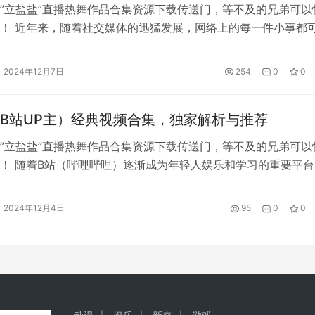
”立盐盐”直播热舞作品合集资源下载传送门，等不及的兄弟可以
！ 近年来，随着社交媒体的迅猛发展，网络上的每一件小事都
波。近日，立盐盐这一网红人物也陷入了舆论漩涡，许多粉丝和
了各自的立场与看法。要了解“立盐盐怎么了”，我们需要回顾一
2024年12月7日
254
0
0
与发展。 立盐盐，本名盐田，因其幽默搞笑的风格和…
B站UP主）经典视频合集，独家解析与推荐
”立盐盐”直播热舞作品合集资源下载传送门，等不及的兄弟可以
！ 随着B站（哔哩哔哩）逐渐成为年轻人娱乐和学习的重要平台
优秀UP主崭露头角。而在这片内容丰富的海洋中，立盐盐无疑
星。作为一位多才多艺的UP主，立盐盐的作品涵盖了幽默搞笑
2024年12月4日
95
0
0
活分享等多个领域，且每一部作品都充满了她独特的…