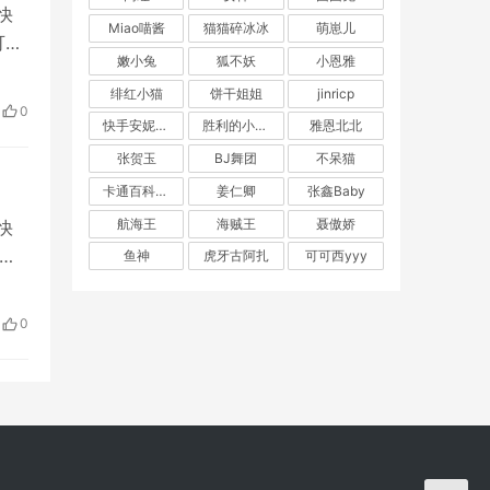
快
Miao喵酱
猫猫碎冰冰
萌崽儿
可能
嫩小兔
狐不妖
小恩雅
网
绯红小猫
饼干姐姐
jinricp
下
0
快手安妮朵朵
胜利的小生活
雅恩北北
张贺玉
BJ舞团
不呆猫
卡通百科老王
姜仁卿
张鑫Baby
航海王
海贼王
聂傲娇
快
，
鱼神
虎牙古阿扎
可可西yyy
是一
、深
0