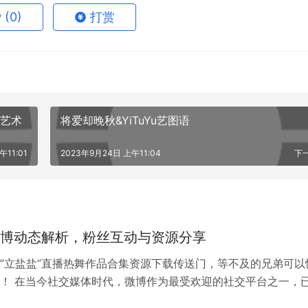
深入地了解立盐盐舰长提督的个人风格和品味。
赞
(0)
打赏
腿艺术
将爱却晚秋&YiTuYu艺图语
午11:01
2023年9月24日 上午11:04
下
博动态解析，粉丝互动与资源分享
”立盐盐”直播热舞作品合集资源下载传送门，等不及的兄弟可以
！ 在当今社交媒体时代，微博作为最受欢迎的社交平台之一，
与品牌进行传播与互动的重要渠道。而立盐盐，作为微博上的一