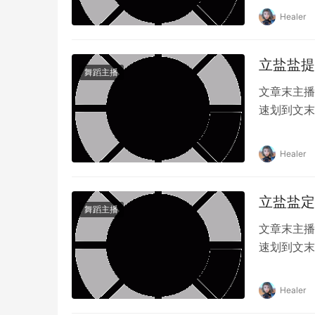
人气博主和
Healer
建了一个活
立盐盐提
舞蹈主播
文章末主播
速划到文末
里占有一席
捧。凭借其
Healer
已成为了许
立盐盐定
舞蹈主播
文章末主播
速划到文末
早已成为一
基础和独特
Healer
赏到立盐盐