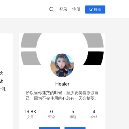
登录
注册
投稿
长
还
Healer
个礼
所以当你迷茫的时候，至少要笑着原谅自
己，因为不被使用的心总有一天会枯萎。
19.8K
0
5
4
文章
评论
问题
粉丝