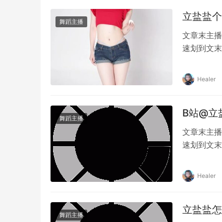
除此之外，立盐盐舰长提督还拥有着非常高的舞
立盐盐个
好。他的舞蹈动作优美、独特，唱歌声音清新、
舞蹈主播
文章末主播
立盐盐舰长提督以其独特的风格和精湛的技巧吸
速划到文末
解和才华。而他近期推出的“立盐盐舰长提督礼包
网红UP主
好地了解他的个人品味和风格。这款礼包的推出
力。作为一
Healer
立盐盐舰长提督的忠实粉丝还是游戏迷，立即抢
她的成功不
B站@立
舞蹈主播
本文内容由互联网用户自发贡献，该文观点仅代表作
文章末主播
任。如发现本站有涉嫌抄袭侵权/违法违规的内容， 请发送
速划到文末
转请注明出处：
https://www.changxiqu.com/15297.
轻人最喜爱
立盐盐这个
Healer
通过独特的
立盐盐怎
舞蹈主播