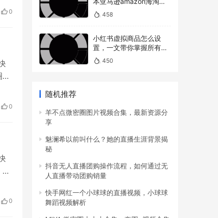
本亚马逊amazon海淘下
构
单教程攻略）
0
458
小红书虚拟商品怎么设
置，一文带你掌握所有操
作
450
快
圈子
随机推荐
早
0
羊不点微密圈图片视频合集，最新资源分
享
魅澜希以前叫什么？她的直播生涯背景揭
秘
快
抖音无人直播团购操作流程，如何通过无
，它
人直播带动团购销量
丝
快手网红一个小球球的直播视频，小球球
欣
0
舞蹈视频解析