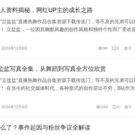
蹈和唱歌技巧。他的直播跳舞和翻唱作品，成为了许多粉丝们的
人资料揭秘，网红UP主的成长之路
动听，令人赞叹不已。
”立盐盐”直播热舞作品合集资源下载传送门，等不及的兄弟可以
引了无数粉丝的喜爱。他的作品展现了对游戏、动漫和音乐的独
！ 立盐盐，一位因其幽默风趣的创作风格和独特个性而广受欢
”更是一大亮点，不仅能让人们充分享受游戏的乐趣，还能让人
，在近年来的短视频和直播平台中，逐渐积累了大量的粉丝与影
为广大游戏迷提供了满足需求的机会，所以千万不要错过！无论
名从零起步的普通年轻人，立盐盐的成长故事充满了挑战与机遇
2024年12月8日
94
0
0
购这个礼包，体验游戏的乐趣吧！
仅源于天赋，更得益于坚持与努力。 初识立盐盐：一个…
盐盐写真全集，从舞蹈到写真全方位欣赏
者本人。本站仅提供信息存储空间服务，不拥有所有权，不承担相关法律
”立盐盐”直播热舞作品合集资源下载传送门，等不及的兄弟可以
邮件至 3596248452@qq.com 举报，一经查实，本站将立刻删除
！ 在当今的社交媒体时代，各种形式的创作层出不穷，B站作为
html
的内容平台之一，聚集了无数极具创造力和才华的UP主。而其
名字无疑是让人印象深刻的一个。她不仅以舞蹈作品为人熟知，
2024年12月4日
240
0
0
写真风格吸引了众多粉丝的关注。她的B站账号为@立…
么了？事件起因与粉丝争议全解读