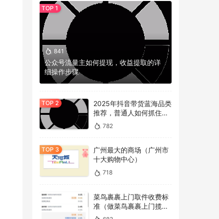
841
公众号流量主如何提现，收益提取的详
细操作步骤
2025年抖音带货蓝海品类
推荐，普通人如何抓住冷
门机会？
782
广州最大的商场（广州市
十大购物中心）
718
菜鸟裹裹上门取件收费标
准（做菜鸟裹裹上门揽件
不仅
的看过来）