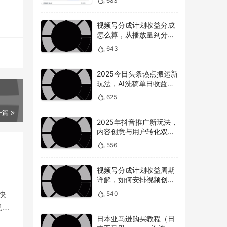
683
视频号分成计划收益分成
怎么算，从播放量到分成
的全解读
643
2025今日头条热点搬运新
玩法，AI洗稿单日收益
300+技巧
625
一篇
2025年抖音推广新玩法，
内容创意与用户转化双提
升
556
视频号分成计划收益周期
详解，如何安排视频创作
和提现时间？
快
540
已经
日本亚马逊购买教程（日
位