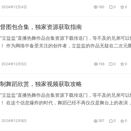
影响力人物，其微博动态不仅吸引了大量粉丝的关注，还成功地
2024年12月4日
160
0
0
跃的粉丝社区。今天，我们将从多个角度深入解析立盐盐…
督图包合集，独家资源获取指南
”立盐盐”直播热舞作品合集资源下载传送门，等不及的兄弟可以
！ 作为网络中备受关注的创作者，立盐盐的作品无疑在二次元
之地。立盐盐提督图包合集更是备受动漫爱好者和插画迷们的追
精致细腻的画风、独特的创意和鲜明的角色设计，立盐盐的作品
2024年12月5日
156
0
0
多人收藏夹中的珍品。 虽然这些图包作品广受欢迎，但由…
制舞蹈欣赏，独家视频获取攻略
”立盐盐”直播热舞作品合集资源下载传送门，等不及的兄弟可以
！ 在这个信息爆炸的时代，舞蹈已经不再仅仅是舞台上的表演
种跨越语言和文化的沟通方式。尤其是像立盐盐这样拥有强大粉
舞蹈风格的舞者，她的定制舞蹈视频深受粉丝的热爱。如何才能
2024年12月8日
267
0
0
的定制舞蹈，并第一时间获得独家的舞蹈视频呢？今天，…