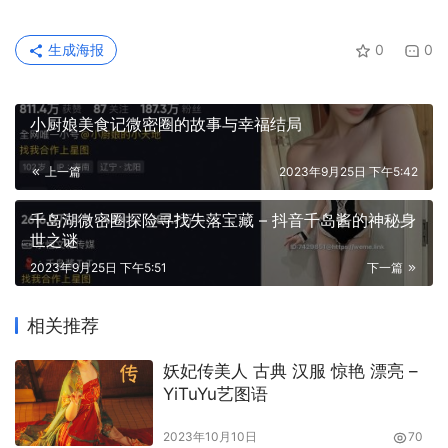
生成海报
0
0
小厨娘美食记微密圈的故事与幸福结局
上一篇
2023年9月25日 下午5:42
千岛湖微密圈探险寻找失落宝藏 – 抖音千岛酱的神秘身
世之谜
2023年9月25日 下午5:51
下一篇
相关推荐
妖妃传美人 古典 汉服 惊艳 漂亮 –
YiTuYu艺图语
2023年10月10日
70