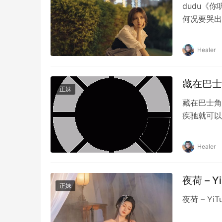
dudu《
何况要哭出
情绪片。
Healer
藏在巴士
正妹
藏在巴士角
疾驰就可以
Healer
夜荷 – 
正妹
夜荷 – 