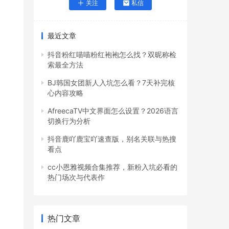
关注
私信
最近文章
抖音粉红喵喵粉红袍袍怎么找？双昵称检
索最全方法
BJ韩国女团新人入坑怎么看？7天补完核
心内容攻略
AfreecaTV中文界面怎么设置？2026语言
切换行为分析
抖音鹿吖鹿宝吖速查版，别名关联与热搜
看点
cc小恩雅视频合集推荐，新粉入坑必看的
热门场次与代表作
热门文章