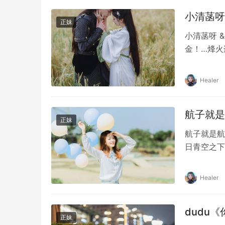
小清菡呀
正妹
小清菡呀 
金！…烽火
Healer
航子就是
正妹
航子就是航
日青空之下
Healer
dudu《
正妹