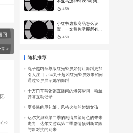
本亚马逊amazon海淘下
单教程攻略）
458
小红书虚拟商品怎么设
置，一文带你掌握所有操
丽回
作
450
一篇
随机推荐
丸子超凶至尊版红光竖屏如何让舞蹈更加
引人注目，cc丸子超凶红光竖屏效果如何
通过竖屏展示她的舞蹈
十万口草莓粥粥直播间的爆笑瞬间，粉丝
余忆
弹幕互动记录
夏美酱的厚礼蟹，风格火辣的娇媚女孩
达尔文游戏第二季的剧情展望角色的未来
0
走向，达尔文游戏第二季剧情预测新冒险
与新对抗的到来