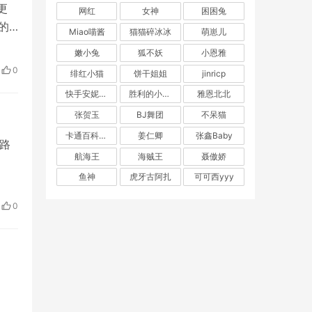
更
网红
女神
困困兔
的
Miao喵酱
猫猫碎冰冰
萌崽儿
嫩小兔
狐不妖
小恩雅
0
绯红小猫
饼干姐姐
jinricp
快手安妮朵朵
胜利的小生活
雅恩北北
张贺玉
BJ舞团
不呆猫
卡通百科老王
姜仁卿
张鑫Baby
一路
航海王
海贼王
聂傲娇
鱼神
虎牙古阿扎
可可西yyy
0