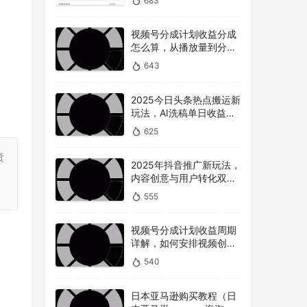
683
视频号分成计划收益分成
怎么算，从播放量到分成
的全解读
643
2025今日头条热点搬运新
玩法，AI洗稿单日收益
300+技巧
625
责
2025年抖音推广新玩法，
。
内容创意与用户转化双提
升
555
视频号分成计划收益周期
详解，如何安排视频创作
和提现时间？
540
日本亚马逊购买教程（日