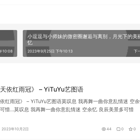
小逗逗与小师妹的微密圈邂逅与离别，月光下的美
忆
10:08
2023年9月25日 下午10:13
下
依红雨冠》 – YiTuYu艺图语
依红雨冠》 – YiTuYu艺图语莫叹息 我再舞一曲你意乱情迷 空
可惜…莫叹息 我再舞一曲你意乱情迷 空余忆 良辰美景多可惜
2023年10月2日
44
0
0