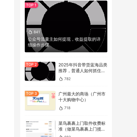
841
公众号流量主如何提现，收益提取的详
细操作步骤
2025年抖音带货蓝海品类
推荐，普通人如何抓住冷
门机会？
782
广州最大的商场（广州市
十大购物中心）
718
菜鸟裹裹上门取件收费标
准（做菜鸟裹裹上门揽件
的看过来）