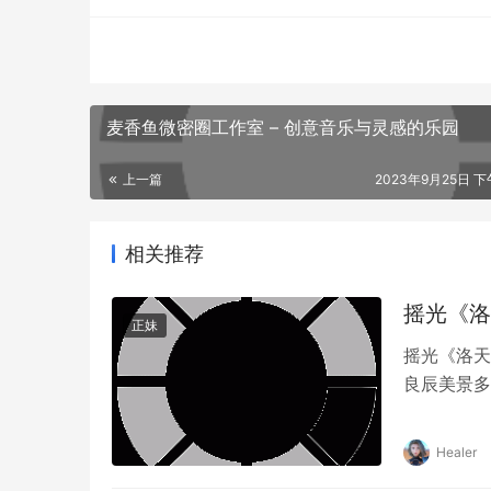
麦香鱼微密圈工作室 – 创意音乐与灵感的乐园
上一篇
2023年9月25日 下午
相关推荐
摇光《洛天
正妹
摇光《洛天
良辰美景多
Healer