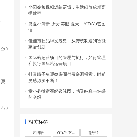
小团嫂短视频爆款逻辑，生活细节成就高
播放率
万
盛夏小清新 少女 养眼 夏天 – YiTuYu艺图
语
佳佳拖把品牌发展史，从传统制造到智能
家居创新
0
国际站运营项目的管理与执行，如何管理
和执行国际站运营项目
抖音晴子兔呢微密圈付费资源探索，时尚
灵感源源不断！
在夏
童小芯微密圈解锁视图，感受纯真与魅惑
的交织
0
相关标签
艺图语
YiTuYu艺图语
微密圈