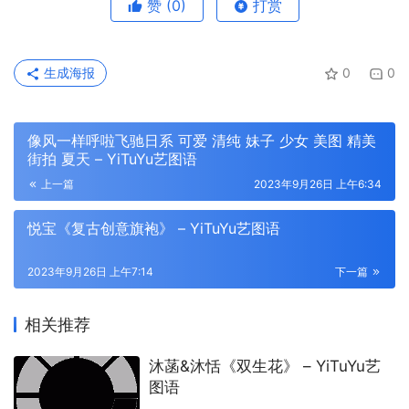
赞
(0)
打赏
生成海报
0
0
像风一样呼啦飞驰日系 可爱 清纯 妹子 少女 美图 精美
街拍 夏天 – YiTuYu艺图语
上一篇
2023年9月26日 上午6:34
悦宝《复古创意旗袍》 – YiTuYu艺图语
2023年9月26日 上午7:14
下一篇
相关推荐
沐菡&沐恬《双生花》 – YiTuYu艺
图语