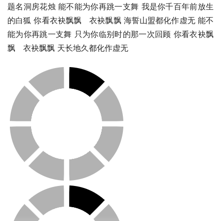
题名洞房花烛 能不能为你再跳一支舞 我是你千百年前放生
的白狐 你看衣袂飘飘　衣袂飘飘 海誓山盟都化作虚无 能不
能为你再跳一支舞 只为你临别时的那一次回顾 你看衣袂飘
飘　衣袂飘飘 天长地久都化作虚无 