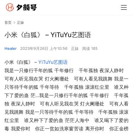
首页
正妹
小米《白狐》 – YiTuYu艺图语
Healer
2023年9月26日 上午10:56
正妹
阅读 185
小米《白狐》 – 
YiTuYu艺图语
我是一只修行千年的狐 千年修行　千年孤独 夜深人静时　
可有人听见我在哭 灯火阑珊处　可有人看见我跳舞 我是一
只等待千年的狐 千年等待　千年孤独 滚滚红尘里　谁又种
下了爱的蛊 茫…我是一只修行千年的狐 千年修行　千年孤
独 夜深人静时　可有人听见我在哭 灯火阑珊处　可有人看
见我跳舞 我是一只等待千年的狐 千年等待　千年孤独 滚滚
红尘里　谁又种下了爱的蛊 茫茫人海中　谁又喝下了爱的
毒 我爱你时　你正一贫如洗寒窗苦读 离开你时　你正金榜