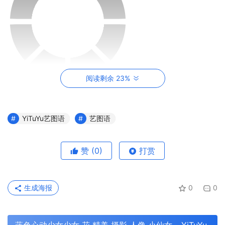
阅读剩余 23%
YiTuYu艺图语
艺图语
赞
(0)
打赏
生成海报
0
0