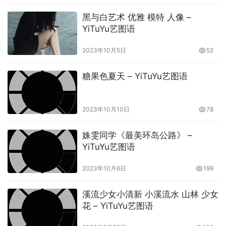
黑与白艺术 优雅 模特 人像 –
YiTuYu艺图语
2023年10月5日
52
糖果色夏天 – YiTuYu艺图语
2023年10月10日
78
姝雯同学《最美环岛公路》 –
YiTuYu艺图语
本文内容由互联网用户自发贡献，该文观点仅代表作者本人。
本站仅提供信息存储空间服务，不拥有所有权，不承担相关法
2023年10月6日
199
律责任。如发现本站有涉嫌抄袭侵权/违法违规的内容， 请发
送邮件至 3596248452@qq.com 举报，一经查实，本站将立
溪流少女小清新 小溪流水 山林 少女
刻删除。转请注明出处：
花 – YiTuYu艺图语
https://www.changxiqu.com/32360.html