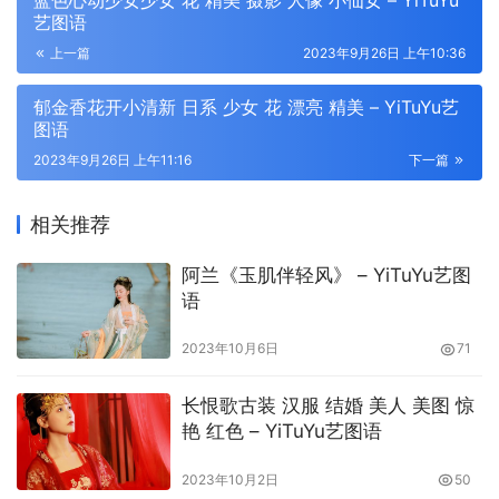
蓝色心动少女少女 花 精美 摄影 人像 小仙女 – YiTuYu
艺图语
上一篇
2023年9月26日 上午10:36
郁金香花开小清新 日系 少女 花 漂亮 精美 – YiTuYu艺
图语
2023年9月26日 上午11:16
下一篇
相关推荐
阿兰《玉肌伴轻风》 – YiTuYu艺图
语
2023年10月6日
71
长恨歌古装 汉服 结婚 美人 美图 惊
艳 红色 – YiTuYu艺图语
2023年10月2日
50