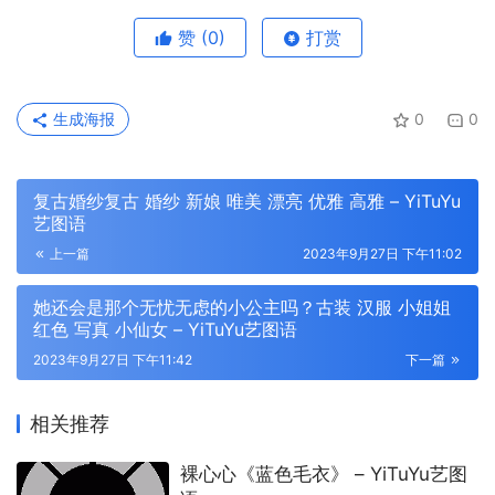
赞
(0)
打赏
生成海报
0
0
复古婚纱复古 婚纱 新娘 唯美 漂亮 优雅 高雅 – YiTuYu
艺图语
上一篇
2023年9月27日 下午11:02
她还会是那个无忧无虑的小公主吗？古装 汉服 小姐姐
红色 写真 小仙女 – YiTuYu艺图语
2023年9月27日 下午11:42
下一篇
相关推荐
裸心心《蓝色毛衣》 – YiTuYu艺图