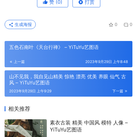
赞
(0)
打赏
生成海报
0
0
五色石南叶《天台行禅》 – YiTuYu艺图语
上一篇
2023年9月29日 上午8:48
山不见我，我自见山精美 惊艳 漂亮 优美 养眼 仙气 古
风 – YiTuYu艺图语
2023年9月29日 上午9:29
下一篇
相关推荐
素衣古装 精美 中国风 模特 人像 –
YiTuYu艺图语