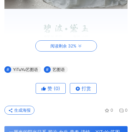
阅读剩余 32%
YiTuYu艺图语
艺图语
赞
(0)
打赏
生成海报
0
0