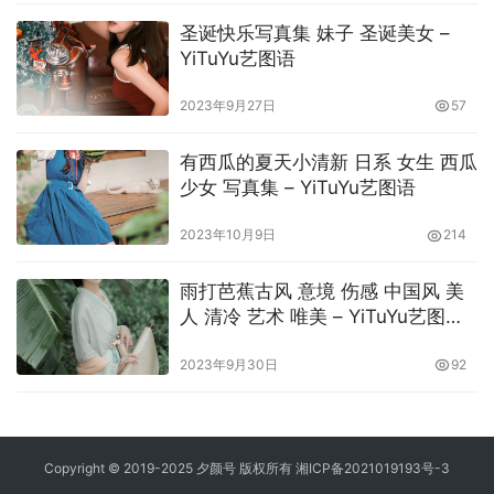
圣诞快乐写真集 妹子 圣诞美女 –
YiTuYu艺图语
2023年9月27日
57
有西瓜的夏天小清新 日系 女生 西瓜
少女 写真集 – YiTuYu艺图语
2023年10月9日
214
雨打芭蕉古风 意境 伤感 中国风 美
人 清冷 艺术 唯美 – YiTuYu艺图语
_1
2023年9月30日
92
Copyright © 2019-2025 夕颜号 版权所有
湘ICP备2021019193号-3