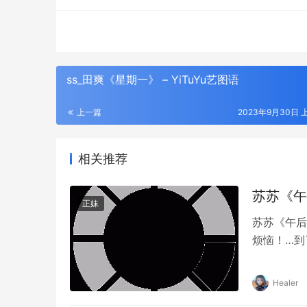
ss_田爽《星期一》 – YiTuYu艺图语
上一篇
2023年9月30日 上
相关推荐
苏苏《午后
正妹
苏苏《午后
烦恼！…到
Healer