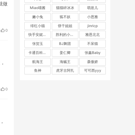
就做
Miao喵酱
猫猫碎冰冰
萌崽儿
嫩小兔
狐不妖
小恩雅
绯红小猫
饼干姐姐
jinricp
0
快手安妮朵朵
胜利的小生活
雅恩北北
张贺玉
BJ舞团
不呆猫
卡通百科老王
姜仁卿
张鑫Baby
航海王
海贼王
聂傲娇
般，
鱼神
虎牙古阿扎
可可西yyy
0
我，