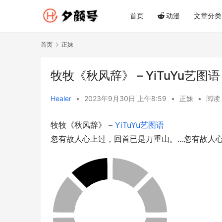
首页
动漫
文章分类
首页
正妹
牧牧《秋风辞》 – YiTuYu艺图语
Healer
•
2023年9月30日 上午8:59
•
正妹
•
阅读 
牧牧《秋风辞》 – 
YiTuYu艺图语
忽有故人心上过，回首已是万重山。…忽有故人心