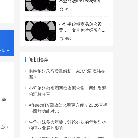
本亚马逊amazon海淘下
单教程攻略）
458
小红书虚拟商品怎么设
置，一文带你掌握所有操
作
450
一篇
随机推荐
南晚姐姐录音质量解析，ASMR到底强在
哪？
小蒋姐姐微密圈网盘资源合集，网红资源
的汇总分享
远离
AfreecaTV回放怎么看更方便？2026直播
与回放功能对比
斗鱼乔妹多大年龄，讨论乔妹的年龄对她
0
的职业发展的影响