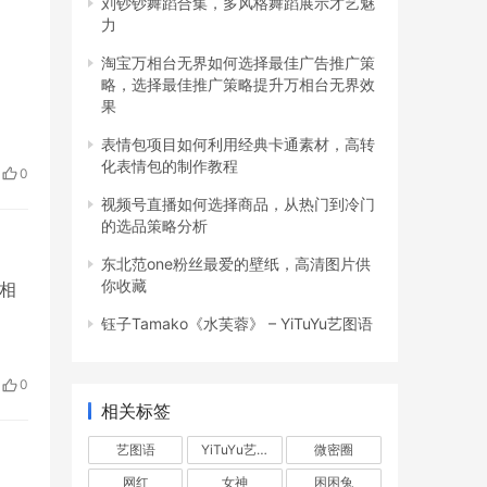
刘钞钞舞蹈合集，多风格舞蹈展示才艺魅
力
淘宝万相台无界如何选择最佳广告推广策
！
略，选择最佳推广策略提升万相台无界效
果
表情包项目如何利用经典卡通素材，高转
化表情包的制作教程
0
视频号直播如何选择商品，从热门到冷门
的选品策略分析
东北范one粉丝最爱的壁纸，高清图片供
你收藏
 相
钰子Tamako《水芙蓉》 – YiTuYu艺图语
0
相关标签
艺图语
YiTuYu艺图语
微密圈
网红
女神
困困兔