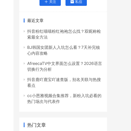
关注
私信
最近文章
抖音粉红喵喵粉红袍袍怎么找？双昵称检
索最全方法
BJ韩国女团新人入坑怎么看？7天补完核
心内容攻略
AfreecaTV中文界面怎么设置？2026语言
切换行为分析
抖音鹿吖鹿宝吖速查版，别名关联与热搜
看点
cc小恩雅视频合集推荐，新粉入坑必看的
热门场次与代表作
热门文章