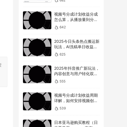
682
视频号分成计划收益分成
怎么算，从播放量到分成
的全解读
642
2025今日头条热点搬运新
玩法，AI洗稿单日收益
300+技巧
625
责
2025年抖音推广新玩法，
。
内容创意与用户转化双提
升
555
视频号分成计划收益周期
详解，如何安排视频创作
和提现时间？
539
日本亚马逊购买教程（日