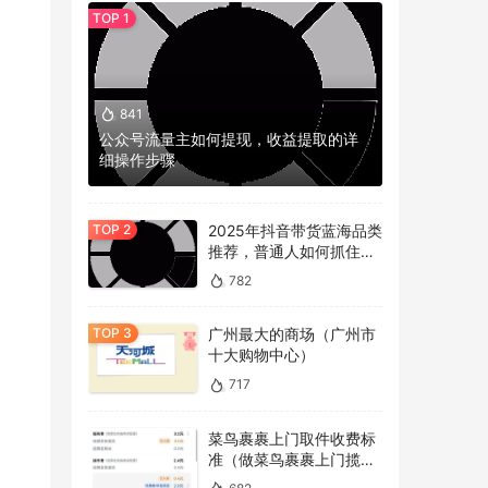
841
公众号流量主如何提现，收益提取的详
细操作步骤
2025年抖音带货蓝海品类
推荐，普通人如何抓住冷
门机会？
782
广州最大的商场（广州市
十大购物中心）
717
菜鸟裹裹上门取件收费标
准（做菜鸟裹裹上门揽件
的看过来）