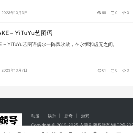
2023年10月3日
68
0
0
AKE – YiTuYu艺图语
AKE – YiTuYu艺图语偶尔一阵风吹散，在永恒和虚无之间。
2023年10月7日
61
0
0
动漫
娱乐
新奇
游戏
Copyright © 2019-2025 夕颜号 版权所有
湘ICP备202