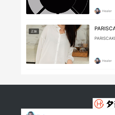
Healer
PARISC
正妹
PARISC
Healer