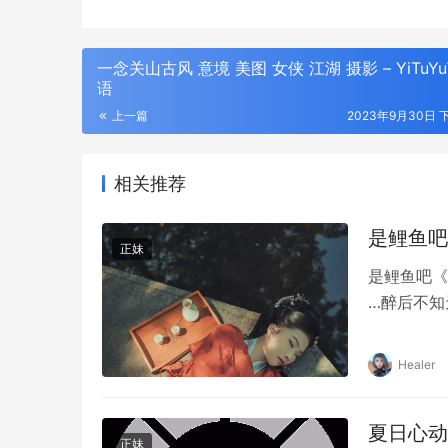
一念关山古风 意境 美图 女侠 江湖 摄影 – YiTuY
语
上一篇
2023年9月30日 下
相关推荐
是鲤鱼吧《
正妹
是鲤鱼吧《
…醉后不知
Healer
夏日心动女
正妹