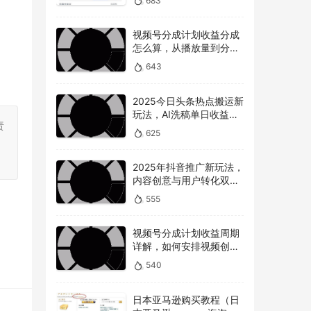
683
视频号分成计划收益分成
怎么算，从播放量到分成
的全解读
643
2025今日头条热点搬运新
玩法，AI洗稿单日收益
责
300+技巧
625
。
2025年抖音推广新玩法，
内容创意与用户转化双提
升
555
视频号分成计划收益周期
详解，如何安排视频创作
和提现时间？
540
日本亚马逊购买教程（日