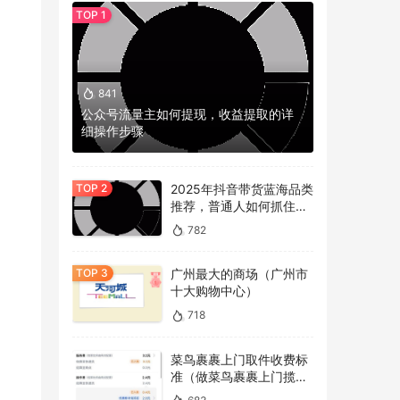
841
公众号流量主如何提现，收益提取的详
细操作步骤
2025年抖音带货蓝海品类
推荐，普通人如何抓住冷
门机会？
782
广州最大的商场（广州市
十大购物中心）
718
菜鸟裹裹上门取件收费标
准（做菜鸟裹裹上门揽件
的看过来）