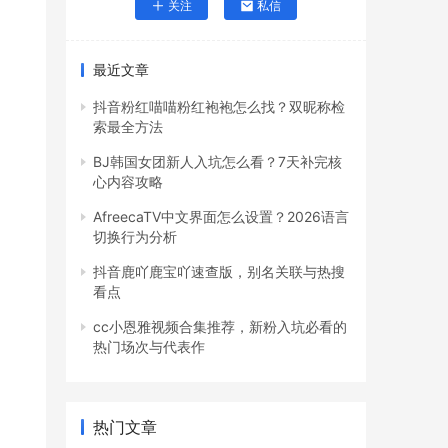
关注
私信
最近文章
抖音粉红喵喵粉红袍袍怎么找？双昵称检
索最全方法
BJ韩国女团新人入坑怎么看？7天补完核
心内容攻略
AfreecaTV中文界面怎么设置？2026语言
切换行为分析
抖音鹿吖鹿宝吖速查版，别名关联与热搜
看点
cc小恩雅视频合集推荐，新粉入坑必看的
热门场次与代表作
热门文章