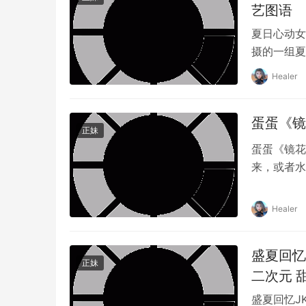
艺图语
夏日心动女孩
摄的一组夏
Healer
蛋蛋《镜花
正妹
蛋蛋《镜花
来，或者水
来，或者水
Healer
盛夏回忆J
正妹
二次元 甜
盛夏回忆JK