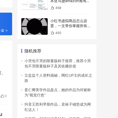
本亚马逊amazon海淘下
单教程攻略）
458
小红书虚拟商品怎么设
置，一文带你掌握所有操
作
一篇
450
随机推荐
小哭包不哭的限量版杯子推荐，推荐小哭
包不哭限量版杯子及其收藏价值
河。
立盐盐个人资料揭秘，网红UP主的成长之
路
姜仁卿美学作品盘点，她的作品为何被称
为“视觉疗愈”
0
抖音王胜利早期作品，卖袜子铺垫成为网
红达人！
u