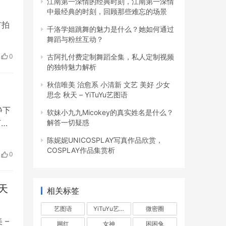
江南第一深情的经典时刻，江南第一深情
中最经典的时刻，回顾那些难忘的场景
市拍
千洛学姐跳舞的魅力是什么？她如何通过
舞蹈与粉丝互动？
0
古阿扎付费定制舞蹈全集，私人定制视频
的独特魅力解析
秋信唯美 治愈系 小清新 文艺 美好 少女
思念 秋天 – YiTuYu艺图语
静下
软妹小九九Micokey的真实姓名是什么？
下
解答一切疑惑
陈妮妮UNICOSPLAY写真作品欣赏，
COSPLAY作品集赏析
0
天
相关标签
艺图语
YiTuYu艺图语
微密圈
 –
网红
女神
困困兔