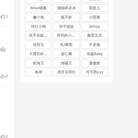
Miao喵酱
猫猫碎冰冰
萌崽儿
0
嫩小兔
狐不妖
小恩雅
绯红小猫
饼干姐姐
jinricp
快手安妮朵朵
胜利的小生活
雅恩北北
张贺玉
BJ舞团
不呆猫
满山
卡通百科老王
姜仁卿
张鑫Baby
航海王
海贼王
聂傲娇
鱼神
虎牙古阿扎
可可西yyy
0
0