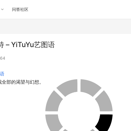
问答社区
– YiTuYu艺图语
64
图语
我全部的渴望与幻想。