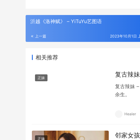
沂越《洛神赋》 – YiTuYu艺图语
上一篇
2023年10月1日 
相关推荐
复古辣妹 
正妹
复古辣妹 
余生。
Healer
邻家女孩养
正妹