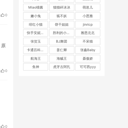
Miao喵酱
猫猫碎冰冰
萌崽儿
0
嫩小兔
狐不妖
小恩雅
绯红小猫
饼干姐姐
jinricp
快手安妮朵朵
胜利的小生活
雅恩北北
张贺玉
BJ舞团
不呆猫
，原
卡通百科老王
姜仁卿
张鑫Baby
航海王
海贼王
聂傲娇
鱼神
虎牙古阿扎
可可西yyy
0
0