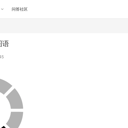
问答社区
图语
45