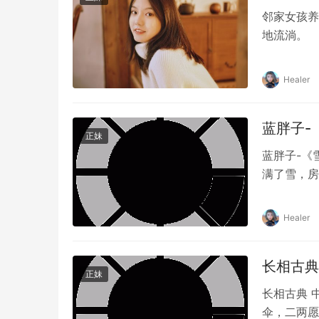
邻家女孩养
地流淌。
Healer
蓝胖子-《
正妹
蓝胖子-《
满了雪，房
界！…
Healer
长相古典 
正妹
长相古典 中
伞，二两愿