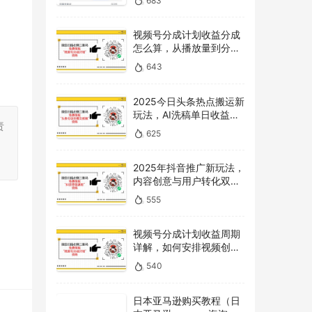
683
视频号分成计划收益分成
怎么算，从播放量到分成
的全解读
643
2025今日头条热点搬运新
玩法，AI洗稿单日收益
责
300+技巧
625
。
2025年抖音推广新玩法，
内容创意与用户转化双提
升
555
视频号分成计划收益周期
详解，如何安排视频创作
和提现时间？
540
日本亚马逊购买教程（日