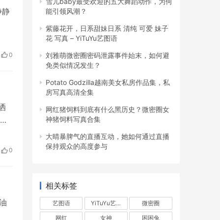
雪儿baby最受欢迎的五大舞蹈动作，为何
静静
能引领风潮？
紫藤花开，日系甜妹日系 清纯 可爱 妹子
花 写真 – YiTuYu艺图语
0
刘雅萌微密圈密码泄露事件始末，如何避
免类似情况发生？
Potato Godzilla越南美女私房作品集，私
房写真高清全集
洒
网红猪饲料到底有什么黑历史？微密圈女
世
神猪饲料写真合集
大晴暴脾气的直播互动，她如何通过直播
保持观众的高度参与
0
相关标签
带油
艺图语
YiTuYu艺图语
微密圈
网红
女神
困困兔