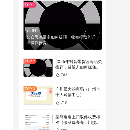
841
公众号流量主如何提现，收益提取的详
细操作步骤
2025年抖音带货蓝海品类
推荐，普通人如何抓住冷
门机会？
782
广州最大的商场（广州市
十大购物中心）
718
菜鸟裹裹上门取件收费标
准（做菜鸟裹裹上门揽件
的看过来）