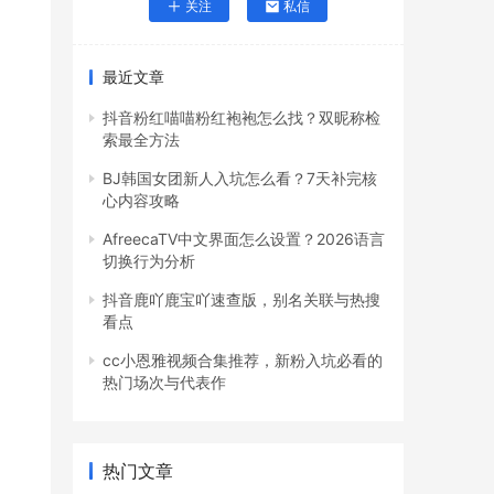
关注
私信
最近文章
抖音粉红喵喵粉红袍袍怎么找？双昵称检
索最全方法
BJ韩国女团新人入坑怎么看？7天补完核
心内容攻略
AfreecaTV中文界面怎么设置？2026语言
切换行为分析
抖音鹿吖鹿宝吖速查版，别名关联与热搜
看点
cc小恩雅视频合集推荐，新粉入坑必看的
热门场次与代表作
热门文章