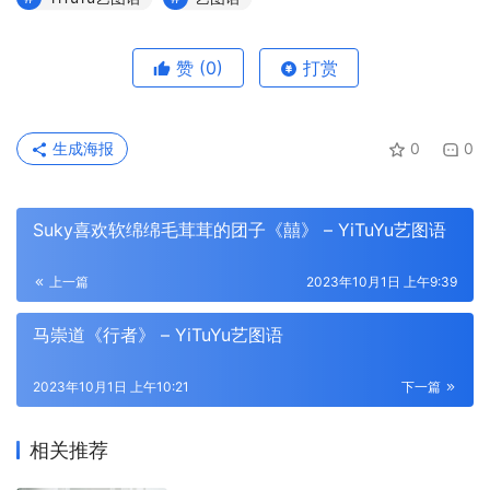
赞
(0)
打赏
生成海报
0
0
Suky喜欢软绵绵毛茸茸的团子《囍》 – YiTuYu艺图语
上一篇
2023年10月1日 上午9:39
马崇道《行者》 – YiTuYu艺图语
2023年10月1日 上午10:21
下一篇
相关推荐