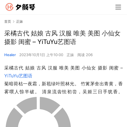
首页
正妹
采橘古代 姑娘 古风 汉服 唯美 美图 小仙女
摄影 闺蜜 – YiTuYu艺图语
Healer
2023年10月1日 上午10:00
正妹
阅读 206
采橘古代 姑娘 古风 汉服 唯美 美图 小仙女 摄影 闺蜜 – 
YiTuYu艺图语
菊暗荷枯一夜霜，新苞绿叶照林光。 竹篱茅舍出青黄，香
雾噀人惊半破。 清泉流齿怯初尝，吴姬三日手犹香。