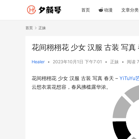
首页
动漫
文章分类
首页
正妹
花间栩栩花 少女 汉服 古装 写真 春
Healer
•
2023年10月1日 下午7:01
•
正妹
•
阅读 7
花间栩栩花 少女 汉服 古装 写真 春天 – 
YiTuY
云想衣裳花想容，春风拂槛露华浓。