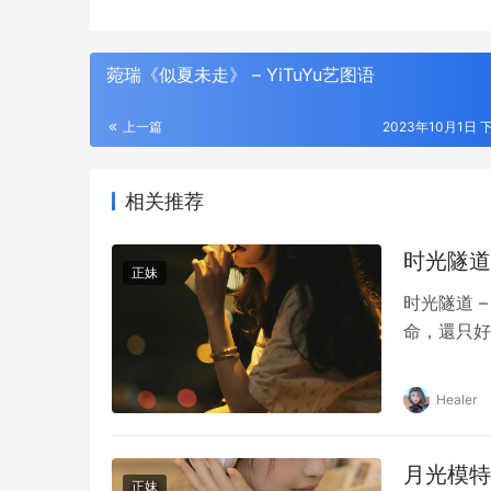
菀瑞《似夏未走》 – YiTuYu艺图语
上一篇
2023年10月1日 下
相关推荐
时光隧道 
正妹
时光隧道 
命，還只好
Healer
月光模特 
正妹