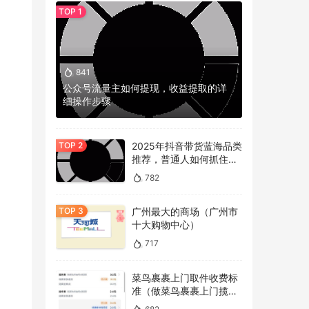
841
公众号流量主如何提现，收益提取的详
细操作步骤
2025年抖音带货蓝海品类
推荐，普通人如何抓住冷
门机会？
782
广州最大的商场（广州市
十大购物中心）
717
菜鸟裹裹上门取件收费标
准（做菜鸟裹裹上门揽件
的看过来）