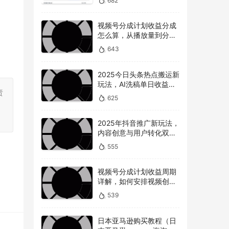
682
视频号分成计划收益分成
怎么算，从播放量到分成
的全解读
643
2025今日头条热点搬运新
玩法，AI洗稿单日收益
责
300+技巧
625
。
2025年抖音推广新玩法，
内容创意与用户转化双提
升
555
视频号分成计划收益周期
详解，如何安排视频创作
和提现时间？
539
日本亚马逊购买教程（日