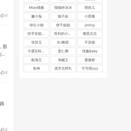
Miao喵酱
猫猫碎冰冰
萌崽儿
0
嫩小兔
狐不妖
小恩雅
绯红小猫
饼干姐姐
jinricp
快手安妮朵朵
胜利的小生活
雅恩北北
张贺玉
BJ舞团
不呆猫
，那
卡通百科老王
姜仁卿
张鑫Baby
的
航海王
海贼王
聂傲娇
鱼神
虎牙古阿扎
可可西yyy
0
一路
0