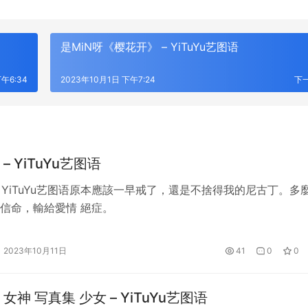
是MiN呀《樱花开》 – YiTuYu艺图语
午6:34
2023年10月1日 下午7:24
下
– YiTuYu艺图语
– YiTuYu艺图语原本應該一早戒了，還是不捨得我的尼古丁。多
信命，輸給愛情 絕症。
2023年10月11日
41
0
0
女神 写真集 少女 – YiTuYu艺图语