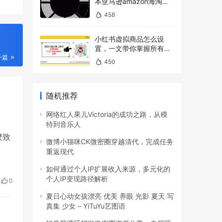
本亚马逊amazon海淘下
单教程攻略）
458
小红书虚拟商品怎么设
置，一文带你掌握所有操
作
一篇
450
随机推荐
网络红人果儿Victoria的成功之路，从模
特到音乐人
麼致
微博小猫咪CK微密圈穿越清代，完成任务
重返现代
如何通过个人IP扩展收入来源，多元化的
个人IP变现路径解析
0
夏日心动女孩漂亮 优美 养眼 光影 夏天 写
真集 少女 – YiTuYu艺图语