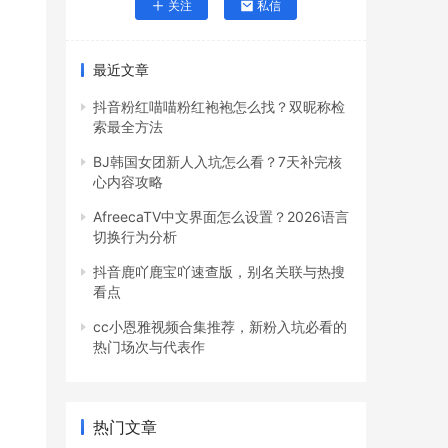
关注
私信
最近文章
抖音粉红喵喵粉红袍袍怎么找？双昵称检
索最全方法
BJ韩国女团新人入坑怎么看？7天补完核
心内容攻略
AfreecaTV中文界面怎么设置？2026语言
切换行为分析
抖音鹿吖鹿宝吖速查版，别名关联与热搜
看点
cc小恩雅视频合集推荐，新粉入坑必看的
热门场次与代表作
热门文章