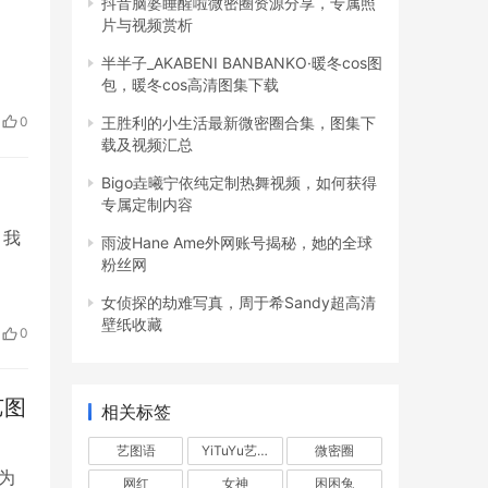
抖音脑婆睡醒啦微密圈资源分享，专属照
片与视频赏析
半半子_AKABENI BANBANKO·暖冬cos图
包，暖冬cos高清图集下载
0
王胜利的小生活最新微密圈合集，图集下
载及视频汇总
Bigo垚曦宁依纯定制热舞视频，如何获得
专属定制内容
，我
雨波Hane Ame外网账号揭秘，她的全球
粉丝网
女侦探的劫难写真，周于希Sandy超高清
壁纸收藏
0
艺图
相关标签
艺图语
YiTuYu艺图语
微密圈
花为
网红
女神
困困兔