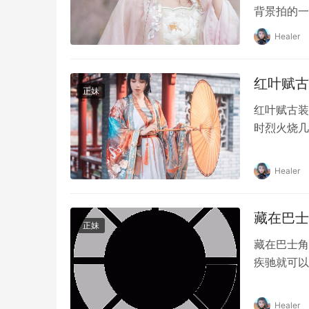
背景拍的一
Healer
红叶赋古装
正妹
红叶赋古装 
时烈火烧几
怨。
Healer
藏在巴士
正妹
藏在巴士角
疾驰就可以
Healer