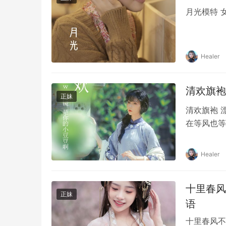
月光模特 女
Healer
清欢旗袍 
正妹
清欢旗袍 漂
在等风也等
Healer
十里春风不
正妹
语
十里春风不如