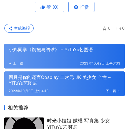
赞
(0)
打赏
生成海报
0
0
小郑同学《旗袍与绣球》 – YiTuYu艺图语
上一篇
2023年10月2日 上午3:33
四月是你的谎言Cosplay 二次元 JK 美少女 个性 –
YiTuYu艺图语
2023年10月2日 上午4:13
下一篇
相关推荐
时光小姐姐 嫩模 写真集 少女 –
YiTuYu艺图语