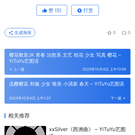
赞
(0)
打赏
生成海报
0
0
樱花教室JK 青春 治愈系 文艺 校花 少女 写真 樱花 –
YiTuYu艺图语
上一篇
2023年10月4日 上午12:56
流樱樱花 和服 少女 唯美 小清新 春天 – YiTuYu艺图语
2023年10月4日 上午1:37
下一篇
相关推荐
xxSilver《西洲曲》 – YiTuYu艺图