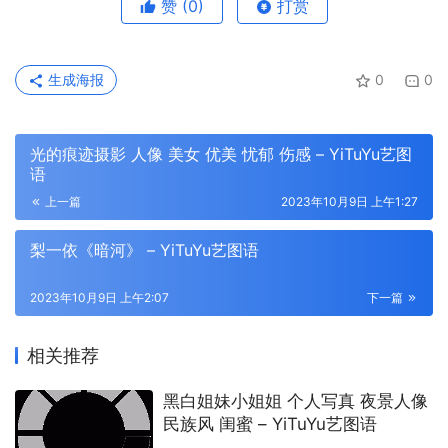
赞
(0)
打赏
生成海报
0
0
光的痕迹摄影 人像 美女 优美 忧郁 伤感 – YiTuYu艺图
语
上一篇
2023年10月9日 上午1:27
梨一依《暗河》 – YiTuYu艺图语
2023年10月9日 上午2:07
下一篇
相关推荐
黑白姐妹小姐姐 个人写真 夜景人像
民族风 闺蜜 – YiTuYu艺图语