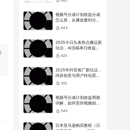
683
视频号分成计划收益分成
怎么算，从播放量到分成
的全解读
643
2025今日头条热点搬运新
玩法，AI洗稿单日收益
责
300+技巧
625
。
2025年抖音推广新玩法，
内容创意与用户转化双提
升
555
视频号分成计划收益周期
详解，如何安排视频创作
和提现时间？
540
日本亚马逊购买教程（日