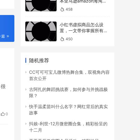
本亚马逊amazon海淘下
单教程攻略）
458
小红书虚拟商品怎么设
置，一文带你掌握所有操
作
一篇
450
随机推荐
CC可可可宝儿微博热舞合集，双视角内容
首次公开
界很
古阿扎的舞蹈挑战赛，如何参与并挑战极
限？
快手温柔苗叫什么名字？网红背后的真实
故事
0
抖娘-利世-12月微密圈合集，精彩纷呈的
十二月