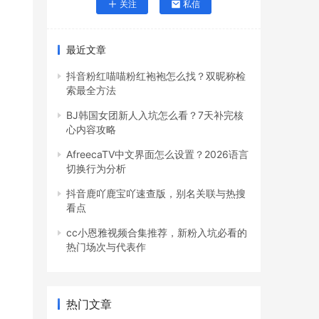
关注
私信
最近文章
抖音粉红喵喵粉红袍袍怎么找？双昵称检
索最全方法
BJ韩国女团新人入坑怎么看？7天补完核
心内容攻略
AfreecaTV中文界面怎么设置？2026语言
切换行为分析
抖音鹿吖鹿宝吖速查版，别名关联与热搜
看点
cc小恩雅视频合集推荐，新粉入坑必看的
热门场次与代表作
热门文章