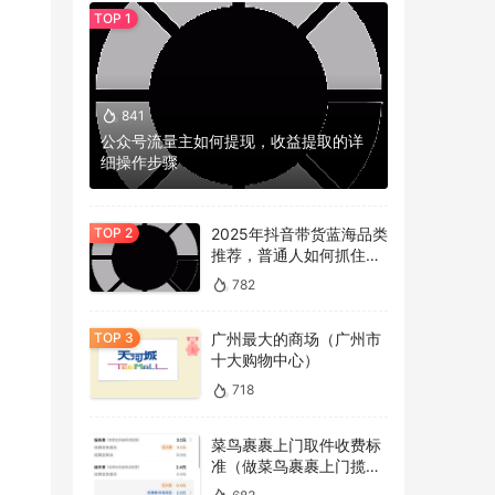
841
公众号流量主如何提现，收益提取的详
细操作步骤
2025年抖音带货蓝海品类
推荐，普通人如何抓住冷
门机会？
782
广州最大的商场（广州市
十大购物中心）
718
菜鸟裹裹上门取件收费标
准（做菜鸟裹裹上门揽件
的看过来）