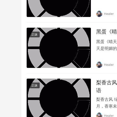
Healer
黑蛋《晴天
正妹
黑蛋《晴天
天是明媚的
脏的事物，
天。 晴天
Healer
一切肮脏的
梨香古风 
正妹
语
梨香古风 绿
月，香寒未
Healer