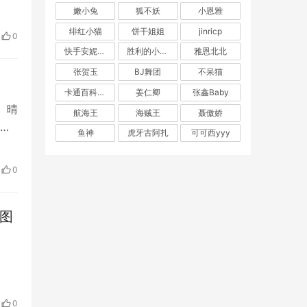
嫩小兔
狐不妖
小恩雅
绯红小猫
饼干姐姐
jinricp
0
快手安妮朵朵
胜利的小生活
雅恩北北
张贺玉
BJ舞团
不呆猫
卡通百科老王
姜仁卿
张鑫Baby
 晴
航海王
海贼王
聂傲娇
肮
鱼神
虎牙古阿扎
可可西yyy
世间
0
艺图
0