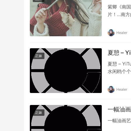
紫卿《南国
片！…南方
Healer
夏憩 – 
正妹
夏憩 – 
水闲鸥个个
Healer
一幅油画艺
正妹
一幅油画艺术