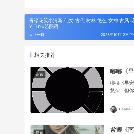
青绿花笺小清新 仙女 古代 树林 绝色 女神 古风 花
YiTuYu艺图语
上一篇
2023年10月12日 下
相关推荐
嘟嘟《早安
正妹
嘟嘟《早安
复杂，但你
Healer
紫卿《南国
正妹