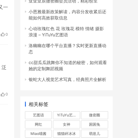
亚亚亚辰微密圈会员活动，精彩纷呈
又一
小恩雅最新政策解读，内容分发收紧后还
能如何高效获取信息
心动玫瑰红色 花 玫瑰花 模特 情绪 摄影
0
浪漫 – YiTuYu艺图语
洛幽幽在哪个平台直播？实时更新直播动
态
cc甜瓜瓜跳舞你不知道的秘密，如何观看
，泛
她的定制舞蹈视频
银蛇大人视觉艺术写真，经典照片全解析
0
相关标签
艺图语
YiTuYu艺图语
微密圈
网红
女神
困困兔
Miao喵酱
猫猫碎冰冰
萌崽儿