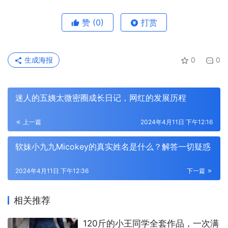
赞
(0)
打赏
生成海报
0
0
迷人的五姨太微密圈成长日记，网红的发展历程
这个写真合集不仅仅是对小王同学魅力的呈现，更是一场视
上一篇
2024年4月11日 下午12:16
觉盛宴。每一张照片都经过精心的筛选和打磨，呈现出最佳
软妹小九九Micokey的真实姓名是什么？解答一切疑惑
的视觉效果。无论是色彩的搭配，还是构图的设计，都展现
出了专业团队的匠心之作。每一张照片都仿佛是一幅精美的
2024年4月11日 下午12:36
下一篇
画作，带给观者无尽的美好与惊喜。
相关推荐
120斤的小王同学全套作品，一次满