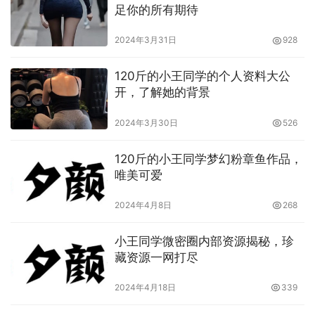
足你的所有期待
2024年3月31日
928
120斤的小王同学的个人资料大公
120斤的小王同学微密圈写真
合集不仅仅是一场视觉的享
开，了解她的背景
受，更是一次心灵的沉淀。在这个快节奏的社会中，人们往
往忽略了内心的声音，追求表面的光鲜和虚荣。然而，当您
2024年3月30日
526
静下心来，细细品味这些照片时，或许会发现一些不同寻常
120斤的小王同学梦幻粉章鱼作品，
的感悟。
唯美可爱
2024年4月8日
268
小王同学微密圈内部资源揭秘，珍
藏资源一网打尽
2024年4月18日
339
120斤的小王同学所展现的并不仅仅是外在的美丽，更是一