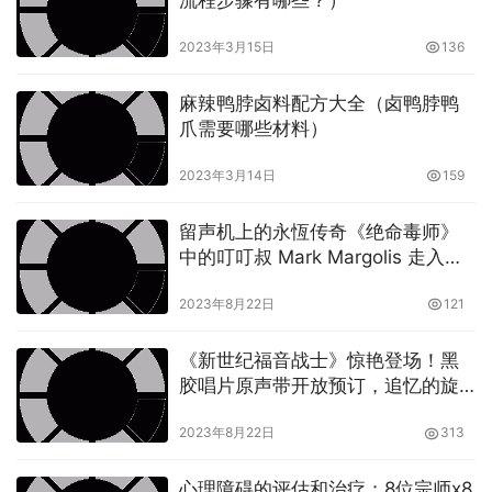
2023年3月15日
136
麻辣鸭脖卤料配方大全（卤鸭脖鸭
爪需要哪些材料）
2023年3月14日
159
留声机上的永恆传奇《绝命毒师》
中的叮叮叔 Mark Margolis 走入历
史
2023年8月22日
121
《新世纪福音战士》惊艳登场！黑
胶唱片原声带开放预订，追忆的旋
律拿走不用谢！
2023年8月22日
313
心理障碍的评估和治疗：8位宗师x8