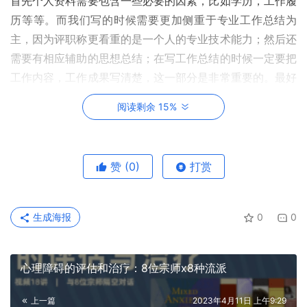
首先个人资料需要包含一些必要的因素，比如学历，工作履
历等等。而我们写的时候需要更加侧重于专业工作总结为
主，因为评职称更看重的是一个人的专业技术能力；然后还
需要有相应辅助的思想总结；在写工作总结的时候一定要把
工作内容，工作成果写清楚，这一部分是非常重要的。最好
是要分段且有条理性的总结，写的过程中要注意逻辑性和条
阅读剩余 15%
理性，不能写成流水账。自己主要参与了哪些项目，有哪些
成果，这里可以结果发表论文或者其他学术性的成果融入里
面。
赞
(0)
打赏
生成海报
0
0
心理障碍的评估和治疗：8位宗师x8种流派
上一篇
2023年4月11日 上午9:29