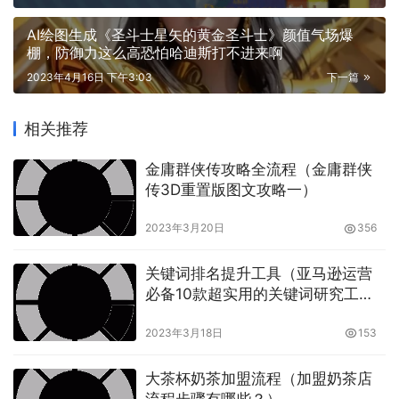
AI绘图生成《圣斗士星矢的黄金圣斗士》颜值气场爆
棚，防御力这么高恐怕哈迪斯打不进来啊
最后自己获得过哪些奖励，比如先进个人评选，优秀教师等
2023年4月16日 下午3:03
下一篇
等都是自己的资本，在个人资料中是可以体现出来的。这样
一套下来，你是不是对个人资料的填写有一定的框架了呢。
相关推荐
金庸群侠传攻略全流程（金庸群侠
传3D重置版图文攻略一）
本文内容由互联网用户自发贡献，该文观点仅代表作者本人。
本站仅提供信息存储空间服务，不拥有所有权，不承担相关法
2023年3月20日
356
律责任。如发现本站有涉嫌抄袭侵权/违法违规的内容， 请发
送邮件至 3596248452@qq.com 举报，一经查实，本站将立
关键词排名提升工具（亚马逊运营
刻删除。转请注明出处：
必备10款超实用的关键词研究工
https://www.changxiqu.com/12486.html
具）
2023年3月18日
153
大茶杯奶茶加盟流程（加盟奶茶店
流程步骤有哪些？）