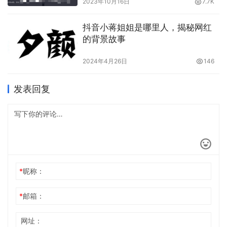
2023年10月16日
7.7K
抖音小蒋姐姐是哪里人，揭秘网红
的背景故事
2024年4月26日
146
周温柔作品集地址：
传送门
♠点击传送门，更
发表回复
多COSER邀您一起欣赏更精彩的COSPLAY！~
随着时间的推移，周温柔学会了面对网络暴力和保护自己，
她的微密账号越来越受欢迎，生活变得更好。她的故事告诉
我们，通过努力和坚持，我们可以创造美好生活，同时要学
*
昵称：
会保护自己，保持积极心态。
*
邮箱：
本文内容由互联网用户自发贡献，该文观点仅代表作者本人。
网址：
本站仅提供信息存储空间服务，不拥有所有权，不承担相关法