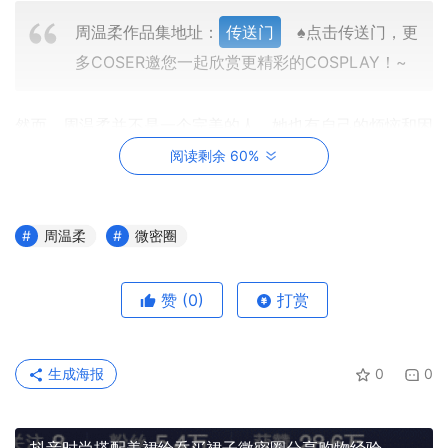
周温柔作品集地址：
传送门
♠点击传送门，更
多COSER邀您一起欣赏更精彩的COSPLAY！~
然而，周温柔并不是一个完美的人。她也有自己的烦恼和困
惑。尤其是在直播之外，她常常感到孤独和无助。她的家庭
阅读剩余 60%
并不富裕，她需要自己赚钱来支持自己的生活和学业。而
且，她也面临着很多网络暴力和骚扰，让她感到非常困扰。
周温柔
微密圈
有一天，周温柔收到了一封匿名信，信中写道：“你的
微密
圈
真的很不错，但是你也需要学会保护自己。不要让网络暴
赞
(0)
打赏
力和骚扰的言语影响到你的心情。你是一个非常优秀的女孩
子，你值得更好的生活。”
生成海报
0
0
看到这封信，周温柔感到非常感动。她意识到，她并不是一
个孤独的人，她有很多人关心她。她决定要更加努力地保护
自己，同时也要继续分享自己的生活和美好。