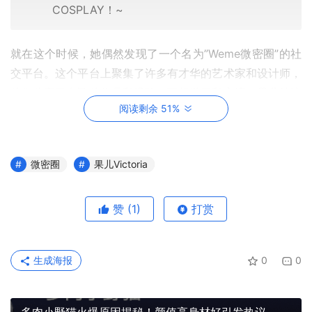
COSPLAY！~
就在这个时候，她偶然发现了一个名为”Weme微密圈”的社
交平台。这个平台上聚集了许多有才华的艺术家和设计师，
他们分享了自己的作品和经验，互相学习和交流。果儿被这
阅读剩余 51%
个平台所吸引，她开始在微密圈上分享自己的插画作品，并
且向其他艺术家请教和学习。
在微密圈上，果儿遇到了许多志同道合的朋友，他们一起探
微密圈
果儿Victoria
讨艺术和设计的话题，分享自己的经验和成果。果儿也逐渐
找回了自己的自信和热情，她开始更加努力地学习和创作，
赞
(1)
打赏
不断提高自己的艺术水平。
生成海报
0
0