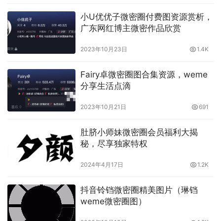
随着时间的推移，果儿的作品在微密圈上越来越受到大家的
小U优优子微密圈付费图资源赏析，
认可和喜爱。她开始接到越来越多的插画设计任务，甚至有
广东网红博主微密作品欣赏
一些品牌也开始邀请她合作。这让果儿感到非常兴奋和自
豪，她终于实现了自己的梦想，成为了一名优秀的插画师。
2023年10月23日
1.4K
通过Weme微密圈，果儿不仅实现了自己的梦想，还结交了
Fairy卓微密圈图合集资源，weme
许多志同道合的朋友。这个平台为她提供了学习、交流和展
分享生活点滴
示作品的机会，让她的艺术之路更加充满活力。果儿感激微
2023年10月21日
691
密圈带给她的一切，并希望能继续在这个平台上创作和分
享，为艺术和设计事业贡献自己的力量。
肚脐小师妹微密圈会员福利大揭
秘，尽享独家特权
本文内容由互联网用户自发贡献，该文观点仅代表作者本人。
2024年4月17日
1.2K
本站仅提供信息存储空间服务，不拥有所有权，不承担相关法
律责任。如发现本站有涉嫌抄袭侵权/违法违规的内容， 请发
抖音铃铛微密圈精美图片（琳铛
送邮件至 3596248452@qq.com 举报，一经查实，本站将立
weme微密圈图）
刻删除。转请注明出处：
https://www.changxiqu.com/14902.html