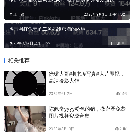
多肉小野猫火爆原因揭秘！颜值高身材好引发热议
上一篇
2023年9月3日 上午11:02
抖音网红保守的二舅妈维密圈的内容
2023年9月4日 上午11:55
下一篇
相关推荐
徐珺大哥#棚拍#写真#大片即视，
高清摄影大作
2024年6月2日
146
果儿Victoria作品集地址：
传送门
♠点击传送
门，更多COSER邀您一起欣赏更精彩的
陈佩奇yyyy粉色的猪，微密圈免费
图片视频资源合集
COSPLAY！~
2023年8月19日
2.1K