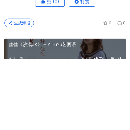
赞
(0)
打赏
生成海报
0
0
佳佳《沙漠JK》 – YiTuYu艺图语
上一篇
2023年9月25日 下午3:21
清水由乃《洛丽塔》 – YiTuYu艺图语
2023年9月25日 下午3:23
下一篇
相关推荐
虎森森（嗷呜虎虎）cos作品合集，
cosplay图集打包