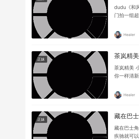
dudu《和
门拍一组超
部分是小间
车来到11
Healer
州本地的茶
茶岚精美 
正妹
茶岚精美 小
你一样清新
Healer
藏在巴士
正妹
藏在巴士角
疾驰就可以