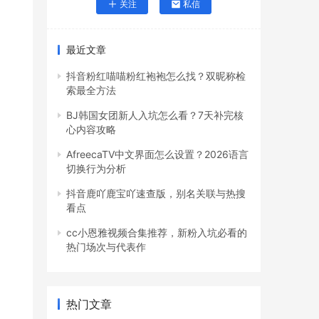
关注
私信
最近文章
抖音粉红喵喵粉红袍袍怎么找？双昵称检
索最全方法
BJ韩国女团新人入坑怎么看？7天补完核
心内容攻略
AfreecaTV中文界面怎么设置？2026语言
切换行为分析
抖音鹿吖鹿宝吖速查版，别名关联与热搜
看点
cc小恩雅视频合集推荐，新粉入坑必看的
热门场次与代表作
热门文章