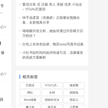
繁花古装 花 汉服 美人 美丽 优美 小仙女
u专
– YiTuYu艺图语
大
快手温柔苗（张傲娇）正能量短视频合
定取
集，全新视角分享
福
0
喵喵酱抖音分析，她如何通过抖音吸引百
万粉丝？
1
白色上衣灰色短裙，晚苏susu写真作品集
，像
小红书短时间内如何快速引流，流量爆发
的高效方案解析
0
相关标签
艺图语
YiTuYu艺图语
微密圈
网红
女神
困困兔
一路
Miao喵酱
猫猫碎冰冰
萌崽儿
嫩小兔
狐不妖
小恩雅