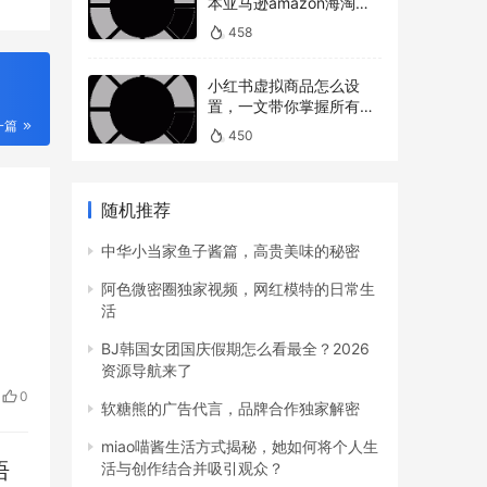
本亚马逊amazon海淘下
单教程攻略）
458
小红书虚拟商品怎么设
置，一文带你掌握所有操
作
一篇
450
随机推荐
中华小当家鱼子酱篇，高贵美味的秘密
阿色微密圈独家视频，网红模特的日常生
活
BJ韩国女团国庆假期怎么看最全？2026
资源导航来了
0
软糖熊的广告代言，品牌合作独家解密
miao喵酱生活方式揭秘，她如何将个人生
语
活与创作结合并吸引观众？