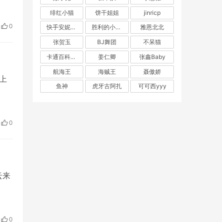
绯红小猫
饼干姐姐
jinricp
0
快手安妮朵朵
胜利的小生活
雅恩北北
张贺玉
BJ舞团
不呆猫
卡通百科老王
姜仁卿
张鑫Baby
航海王
海贼王
聂傲娇
…上
鱼神
虎牙古阿扎
可可西yyy
0
云来
0