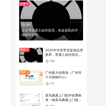
841
公众号流量主如何提现，收益提取的详
细操作步骤
2025年抖音带货蓝海品类
推荐，普通人如何抓住冷
门机会？
782
广州最大的商场（广州市
十大购物中心）
717
菜鸟裹裹上门取件收费标
准（做菜鸟裹裹上门揽件
的看过来）