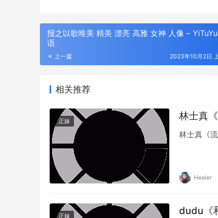
报之以歌唯美 精美 漂亮 高雅 女神 人像 – YiTuY
语
上一篇
2023年10月2日 上
相关推荐
林士真《流
正妹
林士真《流
Healer
dudu
正妹