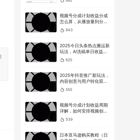
682
视频号分成计划收益分成
怎么算，从播放量到分成
的全解读
643
2025今日头条热点搬运新
玩法，AI洗稿单日收益
责
300+技巧
625
。
2025年抖音推广新玩法，
内容创意与用户转化双提
升
555
视频号分成计划收益周期
详解，如何安排视频创作
和提现时间？
539
日本亚马逊购买教程（日