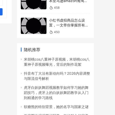
本亚马逊amazon海淘下
单教程攻略）
458
然搬
小红书虚拟商品怎么设
置，一文带你掌握所有操
作
450
随机推荐
米胡桃cos八重神子原视频，米胡桃cos八
重神子原视频曝光，背后的制作花絮
抖音布丁大法有新动向吗？2026内容调整
就
与限流信号解析
虎牙白妖妖舞蹈视频教学如何学习她的舞
蹈技巧，虎牙上的白妖妖舞蹈教学从入门
到精通的学习路线
软糖熊的特别背景，她的名字与国家之谜
个