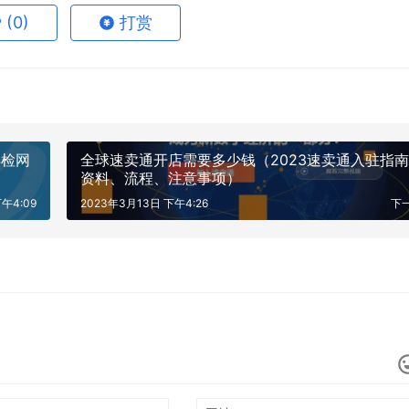
赞
(0)
打赏
年检网
全球速卖通开店需要多少钱（2023速卖通入驻指
资料、流程、注意事项）
午4:09
2023年3月13日 下午4:26
下