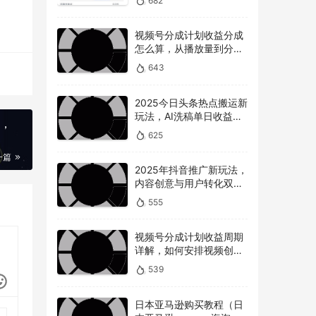
682
视频号分成计划收益分成
怎么算，从播放量到分成
的全解读
643
2025今日头条热点搬运新
玩法，AI洗稿单日收益
南，
300+技巧
625
一篇
2025年抖音推广新玩法，
内容创意与用户转化双提
升
555
视频号分成计划收益周期
详解，如何安排视频创作
和提现时间？
539
日本亚马逊购买教程（日