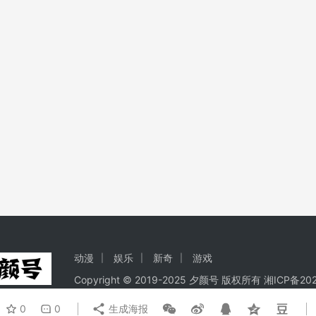
，如果不会翻围墙，就直接放弃。自己应有里面搜索，搜不到的
有的，请兼职操作。前期心不要大，每天搞个几十就行了，后期
工作室几百台电脑，人家也只做一款，贪多不烂的道理相信都懂
者本人。本站仅提供信息存储空间服务，不拥有所有权，不承担相关法律
邮件至 3596248452@qq.com 举报，一经查实，本站将立刻删除
html
动漫
娱乐
新奇
游戏
Copyright © 2019-2025 夕颜号 版权所有
湘ICP备202
0
0
生成海报