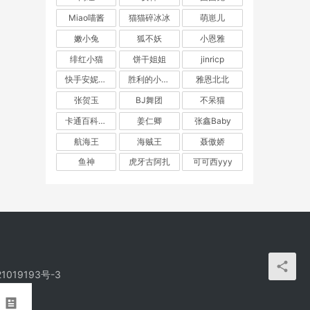
都是
Miao喵酱
猫猫碎冰冰
萌崽儿
嫩小兔
狐不妖
小恩雅
绯红小猫
饼干姐姐
jinricp
快手安妮朵朵
胜利的小生活
雅恩北北
张贺玉
BJ舞团
不呆猫
有一
卡通百科老王
姜仁卿
张鑫Baby
航海王
海贼王
聂傲娇
。
鱼神
虎牙古阿扎
可可西yyy
责
。
1019193号-3