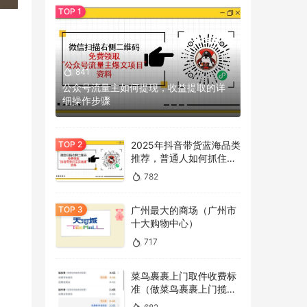
841
公众号流量主如何提现，收益提取的详
细操作步骤
2025年抖音带货蓝海品类
推荐，普通人如何抓住冷
门机会？
782
广州最大的商场（广州市
十大购物中心）
717
菜鸟裹裹上门取件收费标
准（做菜鸟裹裹上门揽件
的看过来）