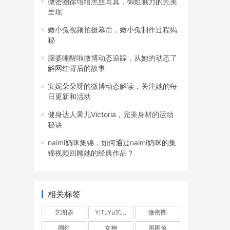
微密圈徐绾绾黑丝写真，御姐魅力的完美
呈现
嫩小兔视频拍摄幕后，嫩小兔制作过程揭
秘
脑婆睡醒啦微博动态追踪，从她的动态了
解网红背后的故事
安妮朵朵呀的微博动态解读，关注她的每
日更新和活动
健身达人果儿Victoria，完美身材的运动
秘诀
naimi奶咪集锦，如何通过naimi奶咪的集
锦视频回顾她的经典作品？
比较
相关标签
艺图语
YiTuYu艺图语
微密圈
网红
女神
困困兔