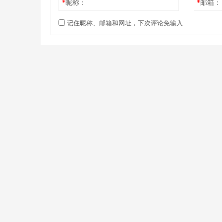
*
昵称：
*
邮箱：
二、传奇4
记住昵称、邮箱和网址，下次评论免输入
国际游戏，传奇就不说了，广告应该见到过很多
砖点就越多。
如果你不知道玩啥游戏，就去看看一些广告，看
传奇4现在虽然不是红利期了，但是依然可以搬
三、小小蚁国
战率性游戏，就是升级城堡产资源，然后把资源
好。因为资源这东西，都是自动产的，号多决定
玩家肯定就一个号，当它需要升级一个东西时，
一个正常玩家，当脾气来了，是不会浪费时间让