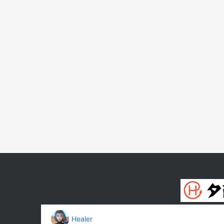
以上部分游戏是国际版的，大家需要翻围墙才行
需要翻的。
总结：
最后总结一点，万事开头难，如果你啥经验都没
定经验，再批量操作。
游戏的话，选择一款就好，不要都操作，就算是
本文内容由互联网用户自发贡献，该文观点仅代表作
任。如发现本站有涉嫌抄袭侵权/违法违规的内容， 请发送
转请注明出处：
https://www.changxiqu.com/4484.
Healer