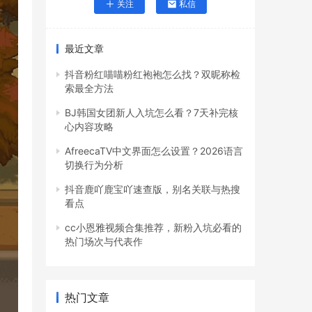
关注
私信
最近文章
抖音粉红喵喵粉红袍袍怎么找？双昵称检
索最全方法
BJ韩国女团新人入坑怎么看？7天补完核
心内容攻略
AfreecaTV中文界面怎么设置？2026语言
切换行为分析
抖音鹿吖鹿宝吖速查版，别名关联与热搜
看点
cc小恩雅视频合集推荐，新粉入坑必看的
热门场次与代表作
热门文章