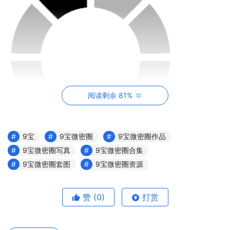
阅读剩余 81%
9宝
9宝微密圈
9宝微密圈作品
9宝微密圈写真
9宝微密圈合集
首先，我们需要了解微密圈是什么。微密圈，顾名思义，是
9宝微密圈套图
9宝微密圈资源
一个私密的社群，它允许粉丝加入并获得独家内容。这些内
容可能包括视频、照片、文章等多种形式，旨在提供给粉丝
赞
(0)
打赏
更多个性化的体验。对于9宝这样的网红来说，微密圈不仅
是展示个人魅力的舞台，也是与粉丝互动、分享资源的好地
方。